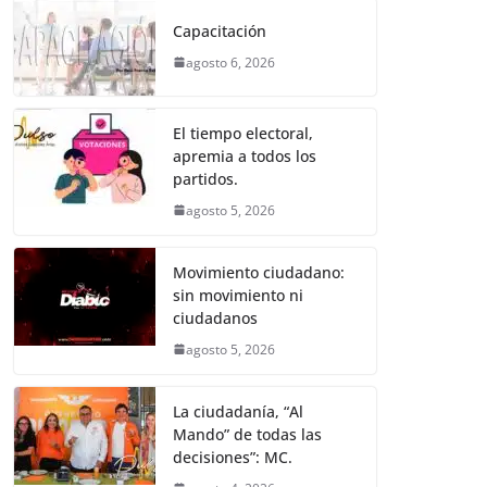
e
er
l
s
e
gr
p
Capacitación
b
A
n
a
ar
agosto 6, 2026
o
p
g
m
tir
o
p
er
El tiempo electoral,
k
apremia a todos los
partidos.
agosto 5, 2026
Movimiento ciudadano:
sin movimiento ni
ciudadanos
agosto 5, 2026
La ciudadanía, “Al
Mando” de todas las
decisiones”: MC.