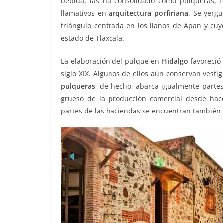
bebida, las ha consolidado como pulqueras, 
o
p
er
llamativos en
arquitectura porfiriana
. Se yergu
k
triángulo centrada en los llanos de Apan y cuyo
estado de Tlaxcala.
pulqueras pulqueras pulqu
La elaboración del pulque en
Hidalgo
favoreció 
siglo XIX. Algunos de ellos aún conservan vestig
pulqueras
, de hecho, abarca igualmente partes
grueso de la producción comercial desde hace
partes de las haciendas se encuentran también 