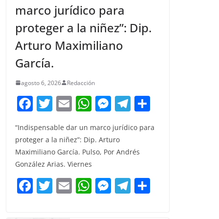
marco jurídico para
proteger a la niñez”: Dip.
Arturo Maximiliano
García.
agosto 6, 2026
Redacción
F
T
E
W
M
T
C
a
w
m
h
e
el
o
“Indispensable dar un marco jurídico para
c
itt
ai
at
ss
e
m
proteger a la niñez”: Dip. Arturo
e
er
l
s
e
gr
p
Maximiliano García. Pulso, Por Andrés
b
A
n
a
ar
González Arias. Viernes
o
p
g
m
tir
F
T
E
W
M
T
C
o
p
er
a
w
m
h
e
el
o
k
c
itt
ai
at
ss
e
m