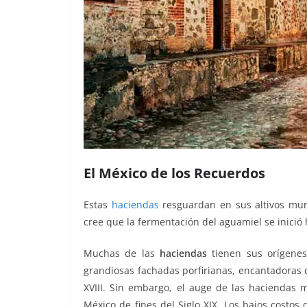
El México de los Recuerdos
Estas
haciendas
resguardan en sus altivos mu
cree que la fermentación del aguamiel se inició 
Muchas de las
haciendas
tienen sus orígenes
grandiosas fachadas porfirianas, encantadoras c
XVIII. Sin embargo, el auge de las haciendas m
México de fines del Siglo XIX. Los bajos costos 