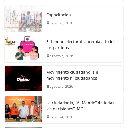
o
p
er
c
itt
ai
at
ss
e
m
k
e
er
l
s
e
gr
p
Capacitación
b
A
n
a
ar
agosto 6, 2026
o
p
g
m
tir
o
p
er
El tiempo electoral, apremia a todos
k
los partidos.
agosto 5, 2026
Movimiento ciudadano: sin
movimiento ni ciudadanos
agosto 5, 2026
La ciudadanía, “Al Mando” de todas
las decisiones”: MC.
agosto 4, 2026