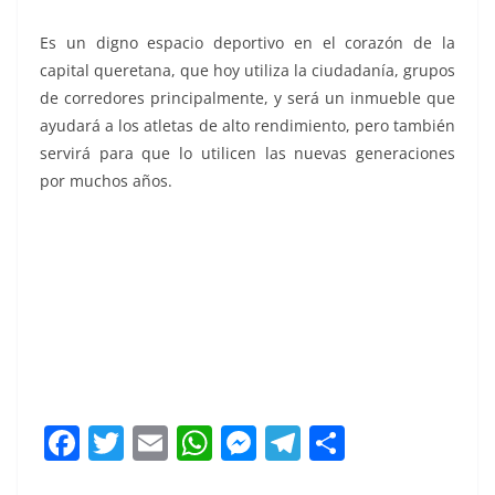
Es un digno espacio deportivo en el corazón de la
capital queretana, que hoy utiliza la ciudadanía, grupos
de corredores principalmente, y será un inmueble que
ayudará a los atletas de alto rendimiento, pero también
servirá para que lo utilicen las nuevas generaciones
por muchos años.
recinto histórico, recinto histórico, recinto histórico,
recinto histórico, recinto histórico, recinto histórico,
recinto histórico
F
T
E
W
M
T
C
a
w
m
h
e
el
o