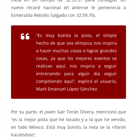
nuevo récord nacional (el anterior le pertenecía a
Esmeralda Rebollo Salgado con 32:59.70).
“Es muy bonita la pista, el simple
hecho de que sea olímpica nos inspira
a hacer muchas cosas o lograr grandes
cosas, ya que los mejores eventos se
realizan aquí, nos inspira a seguir
entrenando para algún día seguir
compitiendo aquí”, explicó el usuario,
Mark Emanuel López Sánchez.
Por su parte, el joven Sair Terán Olvera, mencionó que
“es la mejor pista que he tocado y a la que he venido,
en todo México. Está muy bonito, la neta se la rifaron
haciéndolo”.