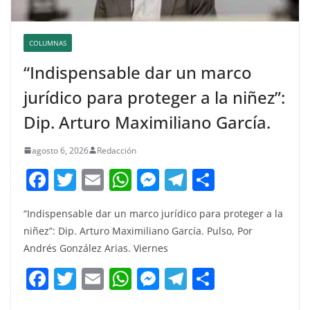
COLUMNAS
“Indispensable dar un marco
jurídico para proteger a la niñez”:
Dip. Arturo Maximiliano García.
agosto 6, 2026
Redacción
F
T
E
W
M
T
C
a
w
m
h
e
el
o
“Indispensable dar un marco jurídico para proteger a la
c
itt
ai
at
ss
e
m
niñez”: Dip. Arturo Maximiliano García. Pulso, Por
e
er
l
s
e
gr
p
Andrés González Arias. Viernes
b
A
n
a
ar
F
T
E
W
M
T
C
o
p
g
m
tir
a
w
m
h
e
el
o