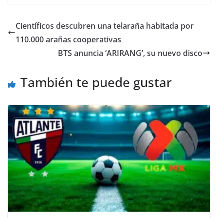
c
itt
ai
at
ss
e
m
e
er
l
s
e
gr
p
Científicos descubren una telaraña habitada por
b
A
n
a
ar
110.000 arañas cooperativas
o
p
g
m
tir
BTS anuncia ‘ARIRANG’, su nuevo disco
o
p
er
También te puede gustar
k