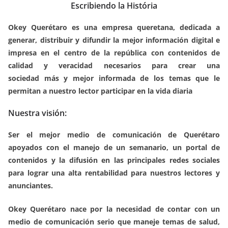
Escribiendo la História
b
A
n
a
ar
o
p
g
m
tir
Okey Querétaro es una empresa queretana, dedicada a
generar, distribuir y difundir la mejor información digital e
o
p
er
impresa en el centro de la república con contenidos de
k
calidad y veracidad necesarios para crear una
sociedad más y mejor informada de los temas que le
permitan a nuestro lector participar en la vida diaria
Nuestra visión:
Ser el mejor medio de comunicación de Querétaro
apoyados con el manejo de un semanario, un portal de
contenidos y la difusión en las principales redes sociales
para lograr una alta rentabilidad para nuestros lectores y
anunciantes.
Okey Querétaro nace por la necesidad de contar con un
medio de comunicación serio que maneje temas de salud,