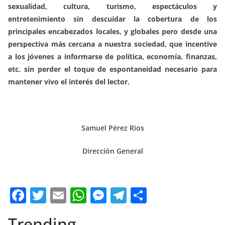
sexualidad, cultura, turismo, espectáculos y
entretenimiento sin descuidar la cobertura de los
principales encabezados locales, y globales pero desde una
perspectiva más cercana a nuestra sociedad, que incentive
a los jóvenes a informarse de política, economía, finanzas,
etc. sin perder el toque de espontaneidad necesario para
mantener vivo el interés del lector.
Samuel Pérez Rios
Dirección General
F
T
E
W
M
T
C
a
w
m
h
e
el
o
Trending