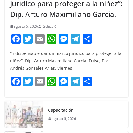
jurídico para proteger a la niñez”:
Dip. Arturo Maximiliano García.
agosto 6, 2026
Redacción
F
T
E
W
M
T
C
a
w
m
h
e
el
o
“Indispensable dar un marco jurídico para proteger a la
c
itt
ai
at
ss
e
m
niñez”: Dip. Arturo Maximiliano García. Pulso, Por
e
er
l
s
e
gr
p
Andrés González Arias. Viernes
b
A
n
a
ar
F
T
E
W
M
T
C
o
p
g
m
tir
a
w
m
h
e
el
o
o
p
er
c
itt
ai
at
ss
e
m
k
e
er
l
s
e
gr
p
Capacitación
b
A
n
a
ar
agosto 6, 2026
o
p
g
m
tir