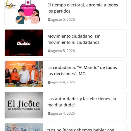
o
p
er
El tiempo electoral, apremia a todos
k
los partidos.
agosto 5, 2026
Movimiento ciudadano: sin
movimiento ni ciudadanos
agosto 5, 2026
La ciudadanía, “Al Mando” de todas
las decisiones”: MC.
agosto 4, 2026
Las autoridades y las elecciones ¡la
maldita duda!
agosto 4, 2026
“Los políticos debemos hablar con