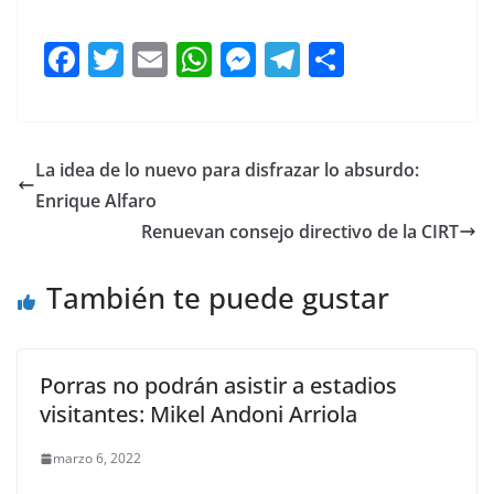
F
T
E
W
M
T
C
a
w
m
h
e
el
o
c
itt
ai
at
ss
e
m
e
er
l
s
e
gr
p
La idea de lo nuevo para disfrazar lo absurdo:
b
A
n
a
ar
Enrique Alfaro
o
p
g
m
tir
Renuevan consejo directivo de la CIRT
o
p
er
También te puede gustar
k
Porras no podrán asistir a estadios
visitantes: Mikel Andoni Arriola
marzo 6, 2022