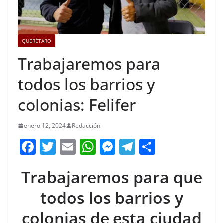
QUERÉTARO
Trabajaremos para
todos los barrios y
colonias: Felifer
enero 12, 2024
Redacción
F
T
E
W
M
T
C
a
w
m
h
e
el
o
Trabajaremos para que
c
itt
ai
at
ss
e
m
e
er
l
s
e
gr
p
todos los barrios y
b
A
n
a
ar
colonias de esta ciudad