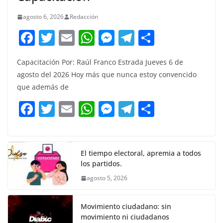
agosto 6, 2026
Redacción
F
T
E
W
M
T
C
a
w
m
h
e
el
o
Capacitación Por: Raúl Franco Estrada Jueves 6 de
c
itt
ai
at
ss
e
m
agosto del 2026 Hoy más que nunca estoy convencido
e
er
l
s
e
gr
p
que además de
b
A
n
a
ar
F
T
E
W
M
T
C
o
p
g
m
tir
a
w
m
h
e
el
o
o
p
er
c
itt
ai
at
ss
e
m
k
e
er
l
s
e
gr
p
El tiempo electoral, apremia a todos
los partidos.
b
A
n
a
ar
agosto 5, 2026
o
p
g
m
tir
o
p
er
Movimiento ciudadano: sin
k
movimiento ni ciudadanos