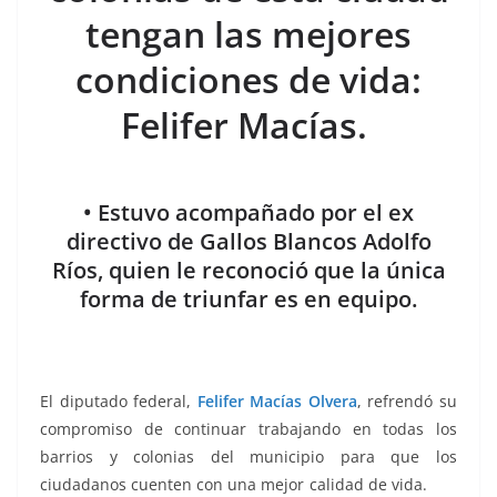
o
p
g
m
tir
tengan las mejores
o
p
er
k
condiciones de vida:
Felifer Macías.
• Estuvo acompañado por el ex
directivo de Gallos Blancos Adolfo
Ríos, quien le reconoció que la única
forma de triunfar es en equipo.
El diputado federal,
Felifer Macías Olvera
, refrendó su
compromiso de continuar trabajando en todas los
barrios y colonias del municipio para que los
ciudadanos cuenten con una mejor calidad de vida.
los