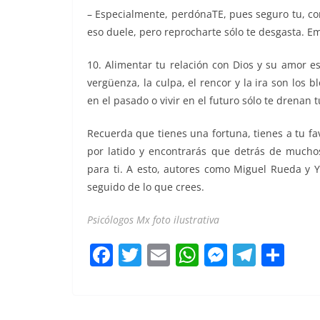
– Especialmente, perdónaTE, pues seguro tu, c
eso duele, pero reprocharte sólo te desgasta. E
10. Alimentar tu relación con Dios y su amor e
vergüenza, la culpa, el rencor y la ira son los 
en el pasado o vivir en el futuro sólo te drenan 
Recuerda que tienes una fortuna, tienes a tu fav
por latido y encontrarás que detrás de mucho
para ti. A esto, autores como Miguel Rueda y 
seguido de lo que crees.
Psicólogos Mx foto ilustrativa
F
T
E
W
M
T
C
a
w
m
h
e
el
o
c
itt
ai
at
ss
e
m