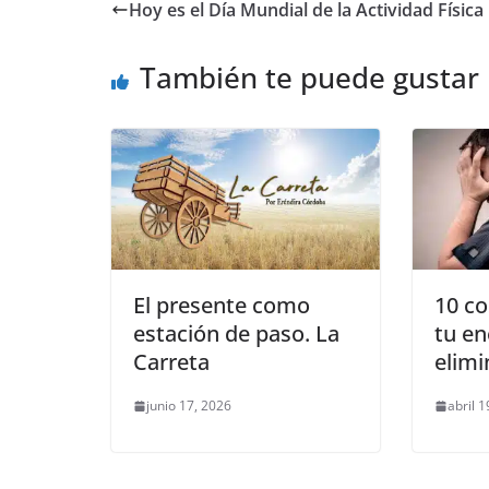
e
er
l
s
e
gr
p
Hoy es el Día Mundial de la Actividad Física
b
A
n
a
ar
o
p
g
m
tir
También te puede gustar
o
p
er
k
El presente como
10 co
estación de paso. La
tu en
Carreta
elimi
junio 17, 2026
abril 1