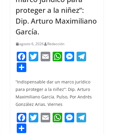
proteger a la niñez”:
Dip. Arturo Maximiliano
García.
agosto 6, 2026
Redacción
F
T
E
W
M
T
a
w
m
h
e
el
C
c
itt
ai
at
ss
e
o
e
er
l
s
e
gr
“Indispensable dar un marco jurídico
m
para proteger a la niñez”: Dip. Arturo
b
A
n
a
p
Maximiliano García. Pulso, Por Andrés
o
p
g
m
ar
González Arias. Viernes
o
p
er
tir
F
T
E
W
M
T
k
a
w
m
h
e
el
C