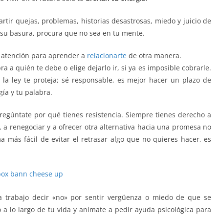
rtir quejas, problemas, historias desastrosas, miedo y juicio de
 su basura, procura que no sea en tu mente.
n atención para aprender a
relacionarte
de otra manera.
 a quién te debe o elige dejarlo ir, si ya es imposible cobrarle.
a ley te proteja; sé responsable, es mejor hacer un plazo de
gía y tu palabra.
tu energía tu energía tu energía
egúntate por qué tienes resistencia. Siempre tienes derecho a
 a renegociar y a ofrecer otra alternativa hacia una promesa no
más fácil de evitar el retrasar algo que no quieres hacer, es
ta trabajo decir «no» por sentir vergüenza o miedo de que se
 a lo largo de tu vida y anímate a pedir ayuda psicológica para