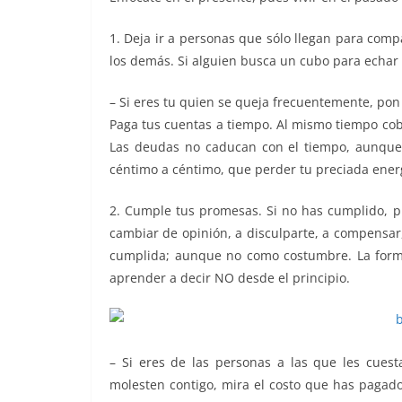
b
A
n
a
ar
1. Deja ir a personas que sólo llegan para compa
o
p
g
m
tir
los demás. Si alguien busca un cubo para echar
o
p
er
k
– Si eres tu quien se queja frecuentemente, po
Paga tus cuentas a tiempo. Al mismo tiempo cobra
Las deudas no caducan con el tiempo, aunque l
céntimo a céntimo, que perder tu preciada ener
2. Cumple tus promesas. Si no has cumplido, pr
cambiar de opinión, a disculparte, a compensar,
cumplida; aunque no como costumbre. La forma 
aprender a decir NO desde el principio.
– Si eres de las personas a las que les cues
molesten contigo, mira el costo que has pagado