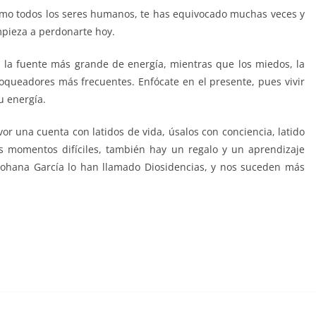
omo todos los seres humanos, te has equivocado muchas veces y
mpieza a perdonarte hoy.
s la fuente más grande de energía, mientras que los miedos, la
bloqueadores más frecuentes. Enfócate en el presente, pues vivir
tu energía.
tu energía tu energía
or una cuenta con latidos de vida, úsalos con conciencia, latido
s momentos difíciles, también hay un regalo y un aprendizaje
Yohana García lo han llamado Diosidencias, y nos suceden más