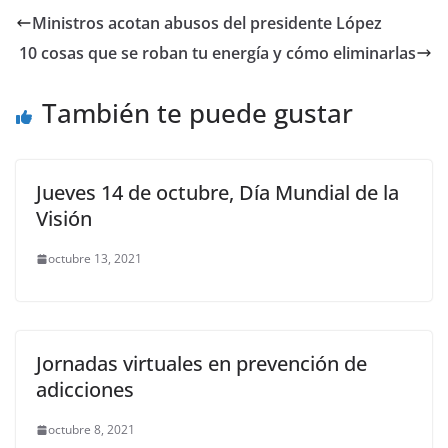
e
er
l
s
e
gr
p
Ministros acotan abusos del presidente López
b
A
n
a
ar
10 cosas que se roban tu energía y cómo eliminarlas
o
p
g
m
tir
o
p
er
También te puede gustar
k
Jueves 14 de octubre, Día Mundial de la
Visión
octubre 13, 2021
Jornadas virtuales en prevención de
adicciones
octubre 8, 2021