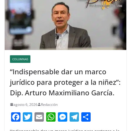
COLUMNAS
“Indispensable dar un marco
jurídico para proteger a la niñez”:
Dip. Arturo Maximiliano García.
agosto 6, 2026
Redacción
F
T
E
W
M
T
C
a
w
m
h
e
el
o