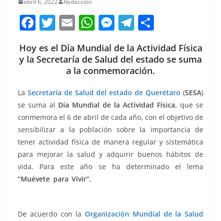
abril 6, 2022
Redacción
F
T
E
W
M
T
C
a
w
m
h
e
el
o
Hoy es el Día Mundial de la Actividad Física
c
itt
ai
at
ss
e
m
y la Secretaría de Salud del estado se suma
e
er
l
s
e
gr
p
a la conmemoración.
b
A
n
a
ar
La
Secretaría de Salud del estado de Querétaro
(
SESA
)
o
p
g
m
tir
se suma al
Día Mundial de la Actividad Física
, que se
o
p
er
conmemora el 6 de abril de cada año, con el objetivo de
k
sensibilizar a la población sobre la importancia de
tener actividad física de manera regular y sistemática
para mejorar la salud y adquirir buenos hábitos de
vida. Para este año se ha determinado el lema
“Muévete para Vivir”.
Hoy es el, Hoy es el, Hoy es el,
Hoy es el, Hoy es el, Hoy es el
De acuerdo con la
Organización Mundial de la Salud