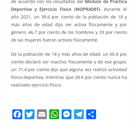
de acuerdo con los resultados del
Módulo de Práctica
Deportiva y Ejercicio Físico
(
MOPRADEF
), durante el
año 2021, un 39.6 por ciento de la población de 18 y
más años de edad dijo ser activa físicamente y por
género, 46.7 por ciento de los hombres y 33 por ciento
de las mujeres fueron activos físicamente.
De la población de 18 y más años de edad, un 60.4 por
ciento declaró ser inactiva físicamente y de ese grupo,
un 71.4 por ciento dijo que alguna vez realizó actividad
físico-deportiva, mientras que 28.6 por ciento nunca ha
realizado ejercicio físico.
F
T
E
W
M
T
C
a
w
m
h
e
el
o
c
itt
ai
at
ss
e
m