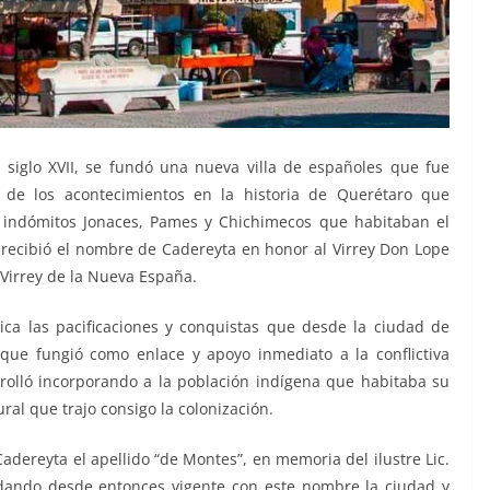
 siglo XVII, se fundó una nueva villa de españoles que fue
o de los acontecimientos en la historia de Querétaro que
s indómitos Jonaces, Pames y Chichimecos que habitaban el
la recibió el nombre de Cadereyta en honor al Virrey Don Lope
Virrey de la Nueva España.
ca las pacificaciones y conquistas que desde la ciudad de
que fungió como enlace y apoyo inmediato a la conflictiva
arrolló incorporando a la población indígena que habitaba su
ural que trajo consigo la colonización.
dereyta el apellido “de Montes”, en memoria del ilustre Lic.
edando desde entonces vigente con este nombre la ciudad y