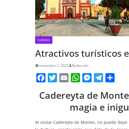
TURISMO
Atractivos turísticos
noviembre 2, 2025
Redacción
F
T
E
W
M
T
C
a
w
m
h
e
el
o
Cadereyta de Montes
c
itt
ai
at
ss
e
m
e
er
l
s
e
gr
p
magia e inigu
b
A
n
a
ar
o
p
g
m
tir
Al visitar Cadereyta de Montes, no puede dejar 