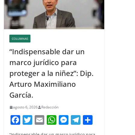
COLUMNAS
“Indispensable dar un
marco jurídico para
proteger a la niñez”: Dip.
Arturo Maximiliano
García.
agosto 6, 2026
Redacción
F
T
E
W
M
T
C
a
w
m
h
e
el
o
“Indispensable dar un marco jurídico para