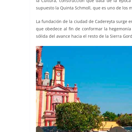
la Cultura, construcción que data de la época
o
p
er
supuesto la Quinta Schmoll, que es uno de los 
k
La fundación de la ciudad de Cadereyta surge en
que obedece al fin de conformar la hegemonía d
sólida del avance hacia el resto de la Sierra Gor