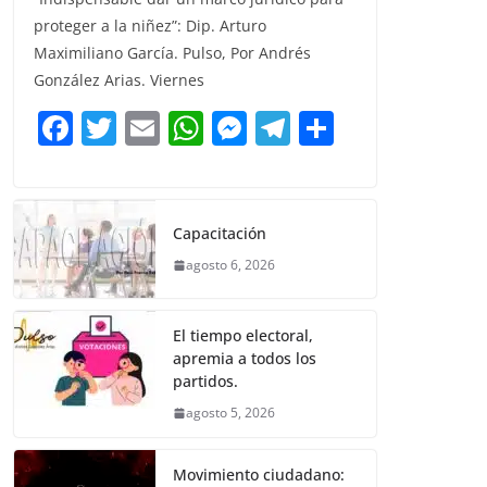
c
itt
ai
at
ss
e
m
proteger a la niñez”: Dip. Arturo
e
er
l
s
e
gr
p
Maximiliano García. Pulso, Por Andrés
b
A
n
a
ar
González Arias. Viernes
o
p
g
m
tir
F
T
E
W
M
T
C
o
p
er
a
w
m
h
e
el
o
k
c
itt
ai
at
ss
e
m
e
er
l
s
e
gr
p
Capacitación
b
A
n
a
ar
agosto 6, 2026
o
p
g
m
tir
o
p
er
El tiempo electoral,
k
apremia a todos los
partidos.
agosto 5, 2026
Movimiento ciudadano: