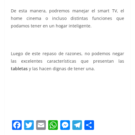
De esta manera, podremos manejar el smart TV, el
home cinema o incluso distintas funciones que
podamos tener en un hogar inteligente.
una tablet, una tablet, una tablet, una tablet
Luego de este repaso de razones, no podemos negar
las excelentes características que presentan las
tabletas
y las hacen dignas de tener una.
F
T
E
W
M
T
C
a
w
m
h
e
el
o