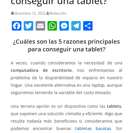
conseguir una tablet?
diciembre 12, 2022
Redacción
F
T
E
W
M
T
C
a
w
m
h
e
el
o
¿Cuáles son las 5 razones principales
c
itt
ai
at
ss
e
m
para conseguir una tablet?
e
er
l
s
e
gr
p
b
A
n
a
ar
A veces, cuando consideramos la necesidad de una
o
p
g
m
tir
computadora de escritorio
, nos enfrentamos al
problema de la disponibilidad de espacio en nuestro
o
p
er
hogar. Una excelente alternativa es una laptop, aunque
k
seguiremos teniendo la variable del costo elevado.
Una tercera opción es un dispositivo como las
tablets
,
que suponen una solución cómoda y eficiente. Algo que
resulta todavía más beneficioso si consideramos que
podemos encontrar buenas
tabletas baratas
. Sin