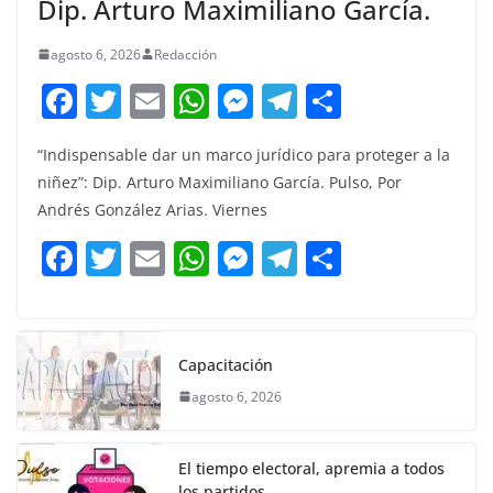
Dip. Arturo Maximiliano García.
agosto 6, 2026
Redacción
F
T
E
W
M
T
C
a
w
m
h
e
el
o
“Indispensable dar un marco jurídico para proteger a la
c
itt
ai
at
ss
e
m
niñez”: Dip. Arturo Maximiliano García. Pulso, Por
e
er
l
s
e
gr
p
Andrés González Arias. Viernes
b
A
n
a
ar
F
T
E
W
M
T
C
o
p
g
m
tir
a
w
m
h
e
el
o
o
p
er
c
itt
ai
at
ss
e
m
k
e
er
l
s
e
gr
p
Capacitación
b
A
n
a
ar
agosto 6, 2026
o
p
g
m
tir
o
p
er
El tiempo electoral, apremia a todos
los partidos.