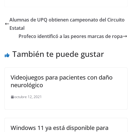
c
itt
ai
at
ss
e
m
e
er
l
s
e
gr
p
Alumnas de UPQ obtienen campeonato del Circuito
b
A
n
a
ar
Estatal
o
p
g
m
tir
Profeco identificó a las peores marcas de ropa
o
p
er
También te puede gustar
k
Videojuegos para pacientes con daño
neurológico
octubre 12, 2021
Windows 11 ya está disponible para