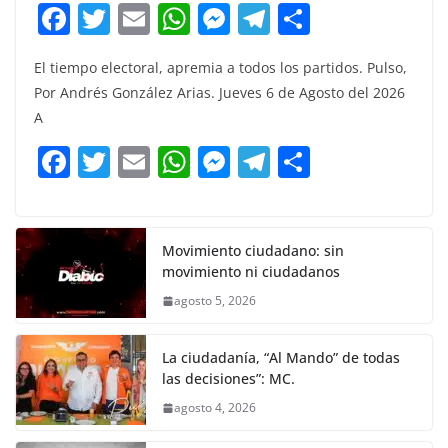
F
T
E
W
M
T
C
a
w
m
h
e
el
o
El tiempo electoral, apremia a todos los partidos. Pulso,
c
itt
ai
at
ss
e
m
Por Andrés González Arias. Jueves 6 de Agosto del 2026
e
er
l
s
e
gr
p
A
b
A
n
a
ar
F
T
E
W
M
T
C
o
p
g
m
tir
a
w
m
h
e
el
o
o
p
er
c
itt
ai
at
ss
e
m
k
e
er
l
s
e
gr
p
Movimiento ciudadano: sin
movimiento ni ciudadanos
b
A
n
a
ar
agosto 5, 2026
o
p
g
m
tir
o
p
er
La ciudadanía, “Al Mando” de todas
k
las decisiones”: MC.
agosto 4, 2026