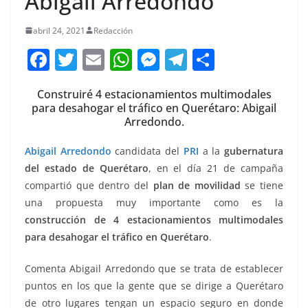
Abigail Arredondo
abril 24, 2021
Redacción
F
T
E
W
M
T
C
a
w
m
h
e
el
o
Construiré 4 estacionamientos multimodales
c
itt
ai
at
ss
e
m
para desahogar el tráfico en Querétaro: Abigail
e
er
l
s
e
gr
p
Arredondo.
b
A
n
a
ar
Abigail Arredondo
candidata del
PRI
a la
gubernatura
o
p
g
m
tir
del estado de Querétaro
, en el día 21 de campaña
o
p
er
compartió que dentro del
plan de movilidad
se tiene
una propuesta muy importante como es la
k
construcción de 4 estacionamientos multimodales
para desahogar el tráfico en Querétaro
.
Comenta Abigail Arredondo que se trata de establecer
puntos en los que la gente que se dirige a Querétaro
de otro lugares tengan un espacio seguro en donde