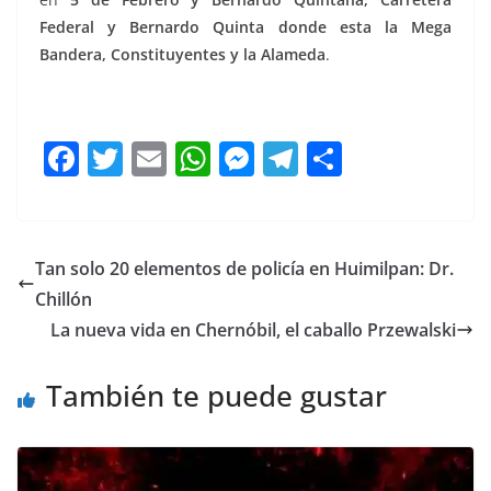
Federal y Bernardo Quinta donde esta la Mega
Bandera, Constituyentes y la Alameda
.
F
T
E
W
M
T
C
a
w
m
h
e
el
o
c
itt
ai
at
ss
e
m
e
er
l
s
e
gr
p
Tan solo 20 elementos de policía en Huimilpan: Dr.
b
A
n
a
ar
Chillón
o
p
g
m
tir
La nueva vida en Chernóbil, el caballo Przewalski
o
p
er
También te puede gustar
k