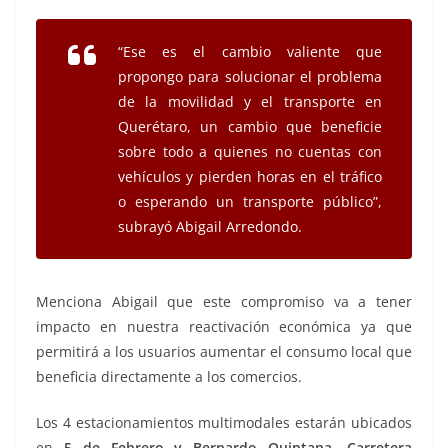
“Ese es el cambio valiente que
propongo para solucionar el problema
de la movilidad y el transporte en
Querétaro, un cambio que beneficie
sobre todo a quienes no cuentas con
vehículos y pierden horas en el tráfico
o esperando un transporte público”,
subrayó Abigail Arredondo.
Menciona Abigail que este compromiso va a tener
impacto en nuestra reactivación económica ya que
permitirá a los usuarios aumentar el consumo local que
beneficia directamente a los comercios.
Los 4 estacionamientos multimodales estarán ubicados
en
5 de Febrero y Bernardo Quintana, Carretera