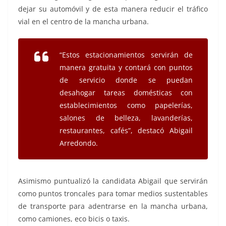
dejar su automóvil y de esta manera reducir el tráfico
vial en el centro de la mancha urbana.
“Estos estacionamientos servirán de
manera gratuita y contará con puntos
de servicio donde se puedan
desahogar tareas domésticas con
establecimientos como papelerías,
salones de belleza, lavanderías,
restaurantes, cafés”, destacó Abigail
Arredondo.
Asimismo puntualizó la candidata Abigail que servirán
como puntos troncales para tomar medios sustentables
de transporte para adentrarse en la mancha urbana,
como camiones, eco bicis o taxis.