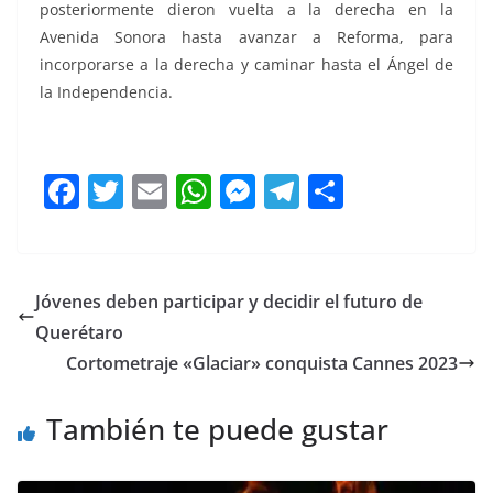
posteriormente dieron vuelta a la derecha en la
Avenida Sonora hasta avanzar a Reforma, para
incorporarse a la derecha y caminar hasta el Ángel de
la Independencia.
F
T
E
W
M
T
C
a
w
m
h
e
el
o
c
itt
ai
at
ss
e
m
e
er
l
s
e
gr
p
Jóvenes deben participar y decidir el futuro de
b
A
n
a
ar
Querétaro
o
p
g
m
tir
Cortometraje «Glaciar» conquista Cannes 2023
o
p
er
También te puede gustar
k