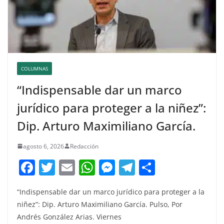
COLUMNAS
“Indispensable dar un marco
jurídico para proteger a la niñez”:
Dip. Arturo Maximiliano García.
agosto 6, 2026
Redacción
F
T
E
W
M
T
C
a
w
m
h
e
el
o
“Indispensable dar un marco jurídico para proteger a la
c
itt
ai
at
ss
e
m
niñez”: Dip. Arturo Maximiliano García. Pulso, Por
e
er
l
s
e
gr
p
Andrés González Arias. Viernes