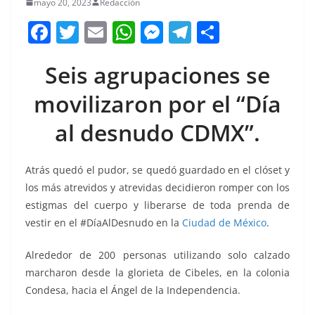
mayo 20, 2023
Redacción
F
T
E
W
M
T
C
a
w
m
h
e
el
o
Seis agrupaciones se
c
itt
ai
at
ss
e
m
e
er
l
s
e
gr
p
movilizaron por el “Día
b
A
n
a
ar
al desnudo CDMX”.
o
p
g
m
tir
o
p
er
Atrás quedó el pudor, se quedó guardado en el clóset y
k
los más atrevidos y atrevidas decidieron romper con los
estigmas del cuerpo y liberarse de toda prenda de
vestir en el #DíaAlDesnudo en la
Ciudad de México
.
Alrededor de 200 personas utilizando solo calzado
marcharon desde la glorieta de Cibeles, en la colonia
Condesa, hacia el Ángel de la Independencia.