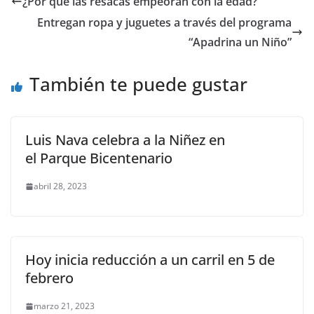
¿Por qué las resacas empeoran con la edad?
b
A
n
a
ar
Entregan ropa y juguetes a través del programa
o
p
g
m
tir
“Apadrina un Niño”
o
p
er
También te puede gustar
k
Luis Nava celebra a la Niñez en
el Parque Bicentenario
abril 28, 2023
Hoy inicia reducción a un carril en 5 de
febrero
marzo 21, 2023