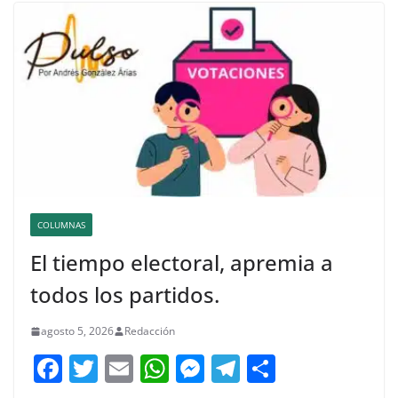
COLUMNAS
El tiempo electoral, apremia a
todos los partidos.
agosto 5, 2026
Redacción
F
T
E
W
M
T
C
a
w
m
h
e
el
o