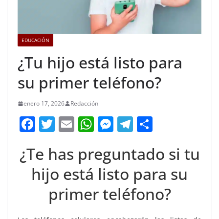
EDUCACIÓN
¿Tu hijo está listo para
su primer teléfono?
enero 17, 2026
Redacción
F
T
E
W
M
T
C
a
w
m
h
e
el
o
¿Te has preguntado si tu
c
itt
ai
at
ss
e
m
e
er
l
s
e
gr
p
hijo está listo para su
b
A
n
a
ar
primer teléfono?
o
p
g
m
tir
o
p
er