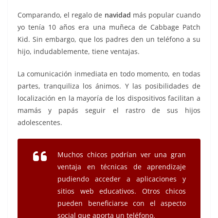
Comparando, el regalo de
navidad
más popular cuando
yo tenía 10 años era una muñeca de Cabbage Patch
Kid. Sin embargo, que los padres den un teléfono a su
hijo, indudablemente, tiene ventajas.
La comunicación inmediata en todo momento, en todas
partes, tranquiliza los ánimos. Y las posibilidades de
localización en la mayoría de los dispositivos facilitan a
mamás y papás seguir el rastro de sus hijos
adolescentes.
Muchos chicos podrían ver una gran
ventaja en técnicas de aprendizaje
pudiendo acceder a aplicaciones y
sitios web educativos. Otros chicos
pueden beneficiarse con el aspecto
social que aporta un teléfono.