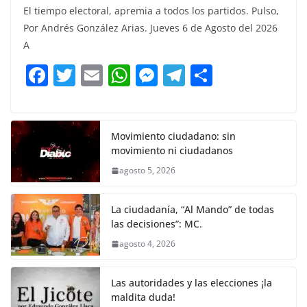
El tiempo electoral, apremia a todos los partidos. Pulso,
c
itt
ai
at
ss
e
m
Por Andrés González Arias. Jueves 6 de Agosto del 2026
e
er
l
s
e
gr
p
A
b
A
n
a
ar
F
T
E
W
M
T
C
o
p
g
m
tir
a
w
m
h
e
el
o
o
p
er
c
itt
ai
at
ss
e
m
k
e
er
l
s
e
gr
p
Movimiento ciudadano: sin
movimiento ni ciudadanos
b
A
n
a
ar
agosto 5, 2026
o
p
g
m
tir
o
p
er
La ciudadanía, “Al Mando” de todas
k
las decisiones”: MC.
agosto 4, 2026
Las autoridades y las elecciones ¡la
maldita duda!