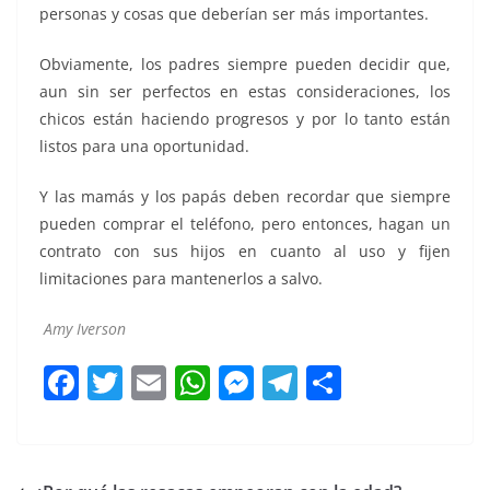
personas y cosas que deberían ser más importantes.
Obviamente, los padres siempre pueden decidir que,
aun sin ser perfectos en estas consideraciones, los
chicos están haciendo progresos y por lo tanto están
listos para una oportunidad.
Y las mamás y los papás deben recordar que siempre
pueden comprar el teléfono, pero entonces, hagan un
contrato con sus hijos en cuanto al uso y fijen
limitaciones para mantenerlos a salvo.
Amy Iverson
F
T
E
W
M
T
C
a
w
m
h
e
el
o
c
itt
ai
at
ss
e
m
e
er
l
s
e
gr
p