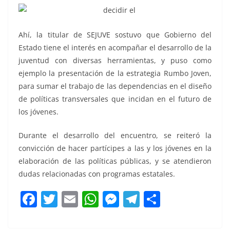
Ahí, la titular de SEJUVE sostuvo que Gobierno del
Estado tiene el interés en acompañar el desarrollo de la
juventud con diversas herramientas, y puso como
ejemplo la presentación de la estrategia Rumbo Joven,
para sumar el trabajo de las dependencias en el diseño
de políticas transversales que incidan en el futuro de
los jóvenes.
Durante el desarrollo del encuentro, se reiteró la
convicción de hacer partícipes a las y los jóvenes en la
elaboración de las políticas públicas, y se atendieron
dudas relacionadas con programas estatales.
F
T
E
W
M
T
C
a
w
m
h
e
el
o