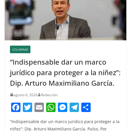
COLUMNAS
“Indispensable dar un marco
jurídico para proteger a la niñez”:
Dip. Arturo Maximiliano García.
agosto 6, 2026
Redacción
F
T
E
W
M
T
C
a
w
m
h
e
el
o
“Indispensable dar un marco jurídico para proteger a la
c
itt
ai
at
ss
e
m
niñez”: Dip. Arturo Maximiliano García. Pulso, Por