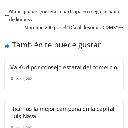
c
itt
ai
at
ss
e
m
e
er
l
s
e
gr
p
Municipio de Querétaro participa en mega jornada
b
A
n
a
ar
de limpieza
o
p
g
m
tir
Marchan 200 por el “Día al desnudo CDMX”.
o
p
er
También te puede gustar
k
Va Kuri por consejo estatal del comercio
junio 1, 2021
Hicimos la mejor campaña en la capital:
Luis Nava
junio 1, 2021