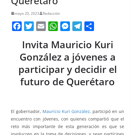
Querétaro
mayo 20, 2023
Redacción
F
T
E
W
M
T
C
a
w
m
h
e
el
o
Invita Mauricio Kuri
c
itt
ai
at
ss
e
m
e
er
l
s
e
gr
p
González a jóvenes a
b
A
n
a
ar
participar y decidir el
o
p
g
m
tir
futuro de Querétaro
o
p
er
k
El gobernador,
Mauricio Kuri González
, participó en un
encuentro con jóvenes, con quienes compartió que el
reto más importante de esta generación es que se
involucren en la toma de decisiones, y sean partícipes