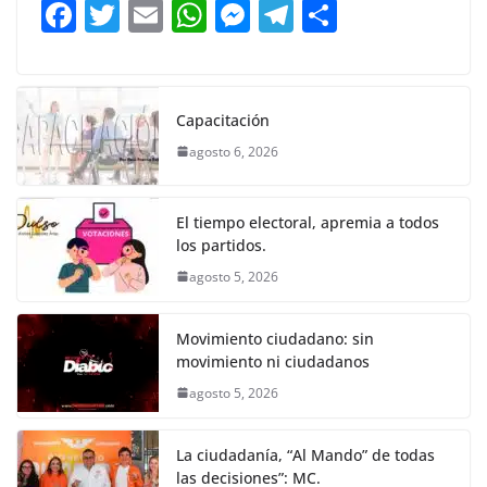
F
T
E
W
M
T
C
o
p
g
m
tir
a
w
m
h
e
el
o
o
p
er
c
itt
ai
at
ss
e
m
k
e
er
l
s
e
gr
p
Capacitación
b
A
n
a
ar
agosto 6, 2026
o
p
g
m
tir
o
p
er
El tiempo electoral, apremia a todos
k
los partidos.
agosto 5, 2026
Movimiento ciudadano: sin
movimiento ni ciudadanos
agosto 5, 2026
La ciudadanía, “Al Mando” de todas
las decisiones”: MC.