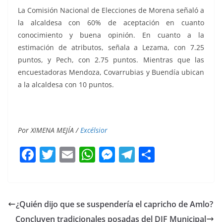
La Comisión Nacional de Elecciones de Morena señaló a
la alcaldesa con 60% de aceptación en cuanto
conocimiento y buena opinión. En cuanto a la
estimación de atributos, señala a Lezama, con 7.25
puntos, y Pech, con 2.75 puntos. Mientras que las
encuestadoras Mendoza, Covarrubias y Buendía ubican
a la alcaldesa con 10 puntos.
Por XIMENA MEJÍA /
Excélsior
F
T
E
W
M
T
C
a
w
m
h
e
el
o
c
itt
ai
at
ss
e
m
e
er
l
s
e
gr
p
¿Quién dijo que se suspendería el capricho de Amlo?
b
A
n
a
ar
Concluyen tradicionales posadas del DIF Municipal