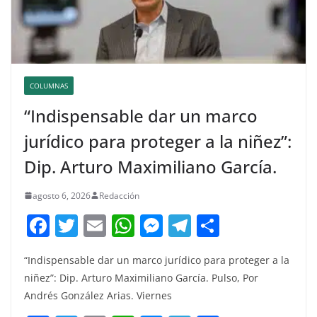
COLUMNAS
“Indispensable dar un marco
jurídico para proteger a la niñez”:
Dip. Arturo Maximiliano García.
agosto 6, 2026
Redacción
F
T
E
W
M
T
C
a
w
m
h
e
el
o
“Indispensable dar un marco jurídico para proteger a la
c
itt
ai
at
ss
e
m
niñez”: Dip. Arturo Maximiliano García. Pulso, Por
e
er
l
s
e
gr
p
Andrés González Arias. Viernes
b
A
n
a
ar