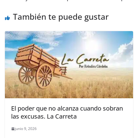
o
p
g
m
tir
o
p
er
También te puede gustar
k
El poder que no alcanza cuando sobran
las excusas. La Carreta
junio 9, 2026