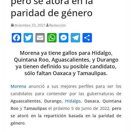
pero se atora en la
paridad de género
diciembre 23, 2021
Redacción
F
T
E
W
M
T
C
a
w
m
h
e
el
o
Morena ya tiene gallos para Hidalgo,
c
itt
ai
at
ss
e
m
Quintana Roo, Aguascalientes, y Durango
e
er
l
s
e
gr
p
ya tienen definido su posible candidato,
b
A
n
a
ar
sólo faltan Oaxaca y Tamaulipas.
o
p
g
m
tir
Morena
anunció a sus mejores perfiles para ser los
o
p
er
candidatos para contender por las gubernaturas de
k
Aguascalientes, Durango,
Hidalgo
, Oaxaca, Quintana
Roo
y
Tamaulipas
el próximo 5 de junio de 2022,
pero
se atoró en la repartición basada en la paridad de
género
.