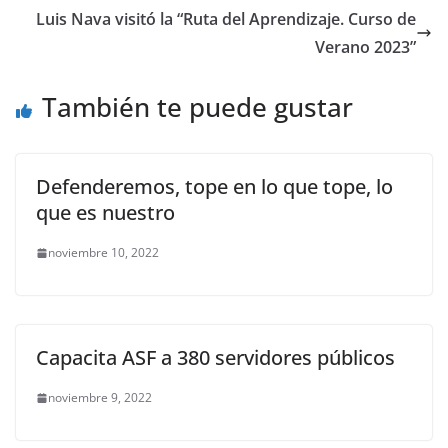
o
p
g
m
tir
Luis Nava visitó la “Ruta del Aprendizaje. Curso de
o
p
er
Verano 2023”
k
También te puede gustar
Defenderemos, tope en lo que tope, lo
que es nuestro
noviembre 10, 2022
Capacita ASF a 380 servidores públicos
noviembre 9, 2022