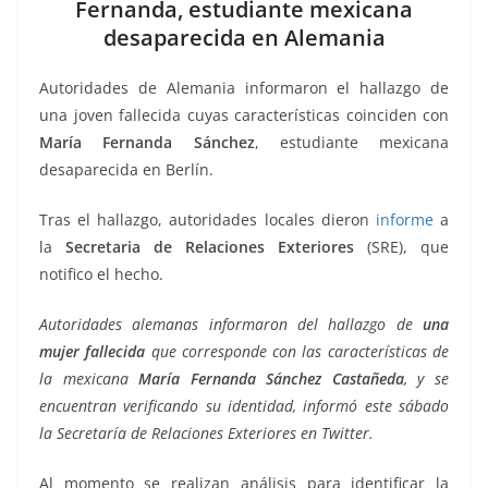
b
A
n
a
ar
Fernanda, estudiante mexicana
desaparecida en Alemania
o
p
g
m
tir
o
p
er
Autoridades de Alemania informaron el hallazgo de
k
una joven fallecida cuyas características coinciden con
María Fernanda Sánchez
, estudiante mexicana
desaparecida en Berlín.
Tras el hallazgo, autoridades locales dieron
informe
a
la
Secretaria de Relaciones Exteriores
(SRE), que
notifico el hecho.
Autoridades alemanas informaron del hallazgo de
una
mujer fallecida
que corresponde con las características de
la mexicana
María Fernanda Sánchez Castañeda
, y se
encuentran verificando su identidad, informó este sábado
la Secretaría de Relaciones Exteriores en Twitter.
Al momento se realizan análisis para identificar la