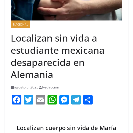
NACIONAL
Localizan sin vida a
estudiante mexicana
desaparecida en
Alemania
agosto 5, 2023
Redacción
F
T
E
W
M
T
C
a
w
m
h
e
el
o
c
itt
ai
at
ss
e
m
e
er
l
s
e
gr
p
Localizan cuerpo sin vida de María