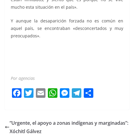
mucho esta situación en el país».
Y aunque la desaparición forzada no es común en
aquel país, se encontraban «desconcertados y muy
preocupados».
Localizan Localizan Localizan Localizan Localizan
Localizan Localizan Localizan Localizan Localizan
Localizan Localizan
Por agencias
F
T
E
W
M
T
C
a
w
m
h
e
el
o
c
itt
ai
at
ss
e
m
e
er
l
s
e
gr
p
“Urgente, el apoyo a zonas indígenas y marginadas”:
b
A
n
a
ar
Xóchitl Gálvez