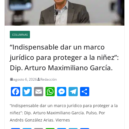
COLUMNAS
“Indispensable dar un marco
jurídico para proteger a la niñez”:
Dip. Arturo Maximiliano García.
agosto 6, 2026
Redacción
F
T
E
W
M
T
C
a
w
m
h
e
el
o
“Indispensable dar un marco jurídico para proteger a la
c
itt
ai
at
ss
e
m
niñez”: Dip. Arturo Maximiliano García. Pulso, Por
e
er
l
s
e
gr
p
Andrés González Arias. Viernes
b
A
n
a
ar