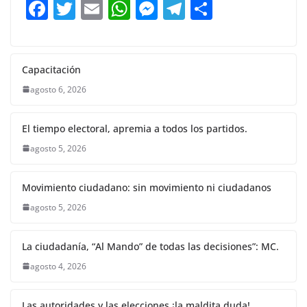
F
T
E
W
M
T
C
o
p
g
m
tir
a
w
m
h
e
el
o
o
p
er
c
itt
ai
at
ss
e
m
k
e
er
l
s
e
gr
p
Capacitación
b
A
n
a
ar
agosto 6, 2026
o
p
g
m
tir
El tiempo electoral, apremia a todos los partidos.
o
p
er
agosto 5, 2026
k
Movimiento ciudadano: sin movimiento ni ciudadanos
agosto 5, 2026
La ciudadanía, “Al Mando” de todas las decisiones”: MC.
agosto 4, 2026
Las autoridades y las elecciones ¡la maldita duda!