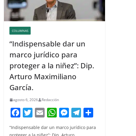
COLUMNAS
“Indispensable dar un
marco jurídico para
proteger a la niñez”: Dip.
Arturo Maximiliano
García.
agosto 6, 2026
Redacción
F
T
E
W
M
T
C
a
w
m
h
e
el
o
“Indispensable dar un marco jurídico para
c
itt
ai
at
ss
e
m
proteger a la niñez”: Dip. Arturo