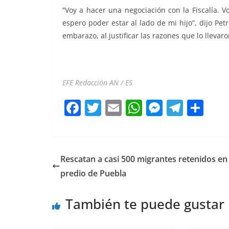
“Voy a hacer una negociación con la Fiscalía. 
espero poder estar al lado de mi hijo”, dijo Pe
embarazo, al justificar las razones que lo llevaro
Mi papá Mi papá Mi papá Mi papá
EFE Redacción AN / ES
F
T
E
W
M
T
C
a
w
m
h
e
el
o
c
itt
ai
at
ss
e
m
e
er
l
s
e
gr
p
Rescatan a casi 500 migrantes retenidos en
b
A
n
a
ar
predio de Puebla
o
p
g
m
tir
También te puede gustar
o
p
er
k