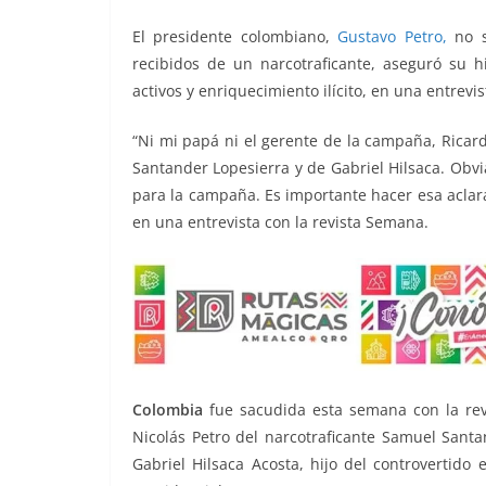
o
p
er
El presidente colombiano,
k
Gustavo Petro,
no s
recibidos de un narcotraficante, aseguró su 
activos y enriquecimiento ilícito, en una entrevi
“Ni mi papá ni el gerente de la campaña, Ricar
Santander Lopesierra y de Gabriel Hilsaca. Obvi
para la campaña. Es importante hacer esa aclara
en una entrevista con la revista Semana.
Colombia
fue sacudida esta semana con la reve
Nicolás Petro del narcotraficante Samuel Sant
Gabriel Hilsaca Acosta, hijo del controvertido