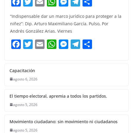
F
T
E
W
M
T
C
a
w
m
h
e
el
o
“Indispensable dar un marco jurídico para proteger a la
c
itt
ai
at
ss
e
m
niñez”: Dip. Arturo Maximiliano García. Pulso, Por
e
er
l
s
e
gr
p
Andrés González Arias. Viernes
b
A
n
a
ar
F
T
E
W
M
T
C
o
p
g
m
tir
a
w
m
h
e
el
o
o
p
er
c
itt
ai
at
ss
e
m
k
e
er
l
s
e
gr
p
Capacitación
b
A
n
a
ar
agosto 6, 2026
o
p
g
m
tir
El tiempo electoral, apremia a todos los partidos.
o
p
er
agosto 5, 2026
k
Movimiento ciudadano: sin movimiento ni ciudadanos
agosto 5, 2026