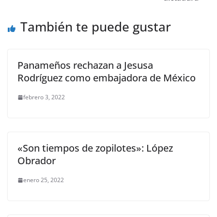
o
p
er
k
También te puede gustar
Panameños rechazan a Jesusa
Rodríguez como embajadora de México
febrero 3, 2022
«Son tiempos de zopilotes»: López
Obrador
enero 25, 2022