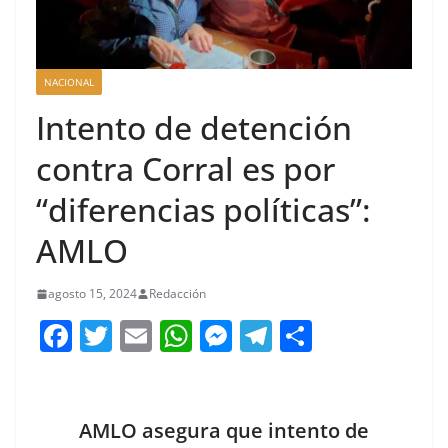
NACIONAL
Intento de detención
contra Corral es por
“diferencias políticas”:
AMLO
agosto 15, 2024
Redacción
F
T
E
W
M
T
C
a
w
m
h
e
el
o
c
itt
ai
at
ss
e
m
e
er
l
s
e
gr
p
AMLO asegura que intento de