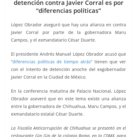
b
A
n
a
ar
detención contra Javier Corral es por
“diferencias políticas”
o
p
g
m
tir
o
p
er
López Obrador aseguró que hay una alianza en contra
k
Javier Corral por parte de la gobernadora Maru
Campos, y el exmandatario César Duarte.
El presidente Andrés Manuel López Obrador acusó que
“
diferencias políticas de tiempo atrás
” tienen que ver
con el intento de detención anoche del exgobernador
Javier Corral en la Ciudad de México.
En la conferencia matutina de Palacio Nacional, López
Obrador aseveró que en este tema existe una alianza
entre la gobernadora de Chihuahua, Maru Campos, y el
exmandatario estatal César Duarte.
La Fiscalía Anticorrupción de Chihuahua se presentó en el
restaurante Gin Gin de la colonia Roma, en la CDMX, para