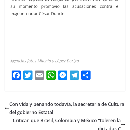
su momento promovió las acusaciones contra el
exgobernador César Duarte.
Intento Intento Intento Intento Intento Intento Intento
Intento Intento
Agencias fotos Milenio y López Doriga
F
T
E
W
M
T
C
a
w
m
h
e
el
o
c
itt
ai
at
ss
e
m
e
er
l
s
e
gr
p
Con vida y penando todavía, la secretaria de Cultura
b
A
n
a
ar
del gobierno Estatal
o
p
g
m
tir
Critican que Brasil, Colombia y México “toleren la
dictadura”