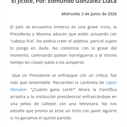
El Jicote, Por: Edmundo González Llaca
k
Miércoles 3 de Junio de 2026
El país se encuentra inmerso en una grave crisis, la
Presidenta y Morena aducen que están actuando con
“cabeza fría”, les podría creer el adjetivo, pero el sujeto
lo pongo en duda. No contentos con lo grave del
momento, caminando patean hormigueros y al mismo
tiempo les clavan palos a los avisperos.
Que un Presidente se enfrasque con un crítico, fue
más que lamentable. Recuerdan la cantinela de
López
Obrador
: “¿Cuánto gana Loret?” Ahora la Científica
arrastra a la institución presidencial enfrascándose en
una pelea de callejón con una televisora. No nos
extrañe que pronto se eche un tirito con Javier Aguirre
si no ganamos el quinto partido.