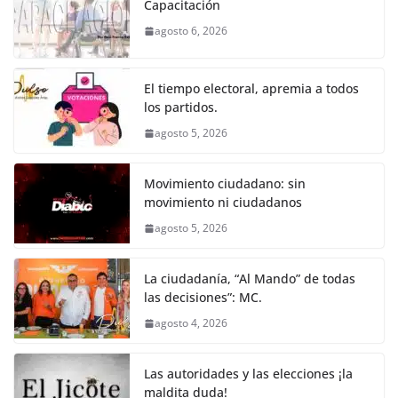
e
er
l
s
e
gr
p
Capacitación
b
A
n
a
ar
agosto 6, 2026
o
p
g
m
tir
o
p
er
El tiempo electoral, apremia a todos
k
los partidos.
agosto 5, 2026
Movimiento ciudadano: sin
movimiento ni ciudadanos
agosto 5, 2026
La ciudadanía, “Al Mando” de todas
las decisiones”: MC.
agosto 4, 2026
Las autoridades y las elecciones ¡la
maldita duda!