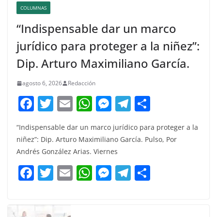
COLUMNAS
“Indispensable dar un marco
jurídico para proteger a la niñez”:
Dip. Arturo Maximiliano García.
agosto 6, 2026
Redacción
F
T
E
W
M
T
C
a
w
m
h
e
el
o
“Indispensable dar un marco jurídico para proteger a la
c
itt
ai
at
ss
e
m
niñez”: Dip. Arturo Maximiliano García. Pulso, Por
e
er
l
s
e
gr
p
Andrés González Arias. Viernes
b
A
n
a
ar
F
T
E
W
M
T
C
o
p
g
m
tir
a
w
m
h
e
el
o
o
p
er
c
itt
ai
at
ss
e
m
k