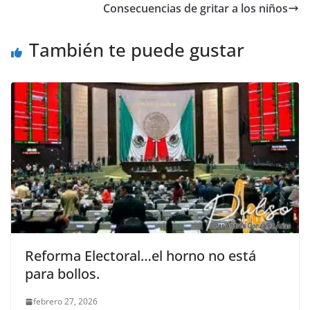
b
A
n
a
ar
Consecuencias de gritar a los niños
o
p
g
m
tir
o
p
er
También te puede gustar
k
Reforma Electoral…el horno no está
para bollos.
febrero 27, 2026