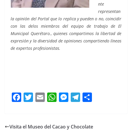
nte
representan
la opinión del Portal que lo replica y pueden o no, coincidir
con las delos miembros del equipo de trabajo de El
Municipal Querétaro., quienes compartimos la libertad de
expresión y la diversidad de opiniones compartiendo líneas
de expertos profesionistas.
Tv Azteca, Tv Azteca, Tv Azteca, Tv Azteca, Tv Azteca, Tv
Azteca,
F
T
E
W
M
T
C
a
w
m
h
e
el
o
c
itt
ai
at
ss
e
m
e
er
l
s
e
gr
p
Visita el Museo del Cacao y Chocolate