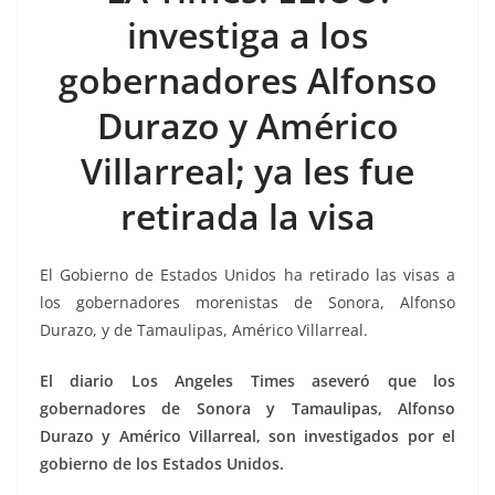
b
A
n
a
ar
investiga a los
o
p
g
m
tir
gobernadores Alfonso
o
p
er
k
Durazo y Américo
Villarreal; ya les fue
retirada la visa
El Gobierno de Estados Unidos ha retirado las visas a
los gobernadores morenistas de Sonora, Alfonso
Durazo, y de Tamaulipas, Américo Villarreal.
El diario Los Angeles Times aseveró que los
gobernadores de Sonora y Tamaulipas, Alfonso
Durazo y Américo Villarreal, son investigados por el
gobierno de los Estados Unidos.