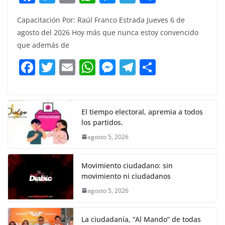
a
w
m
h
e
el
o
Capacitación Por: Raúl Franco Estrada Jueves 6 de
c
itt
ai
at
ss
e
m
agosto del 2026 Hoy más que nunca estoy convencido
e
er
l
s
e
gr
p
que además de
b
A
n
a
ar
F
T
E
W
M
T
C
o
p
g
m
tir
a
w
m
h
e
el
o
o
p
er
c
itt
ai
at
ss
e
m
k
e
er
l
s
e
gr
p
El tiempo electoral, apremia a todos
los partidos.
b
A
n
a
ar
agosto 5, 2026
o
p
g
m
tir
o
p
er
Movimiento ciudadano: sin
k
movimiento ni ciudadanos
agosto 5, 2026
La ciudadanía, “Al Mando” de todas