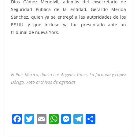
Dios Gámez Mendivil, además del exsecretario de
Seguridad Pública de la entidad, Gerardo Mérida
Sánchez, quien ya se entregó a las autoridades de los
EE.UU. y que incluso ya fue presentado ante un
tribunal de nueva York.
El País México, diario Los Angeles Times, La Jornada y López
Dóriga. Foto archivos de agencias
Alfonso Durazo Alfonso Durazo Alfonso Durazo Alfonso
Durazo Alfonso Durazo Alfonso Durazo Alfonso Durazo
F
T
E
W
M
T
C
a
w
m
h
e
el
o