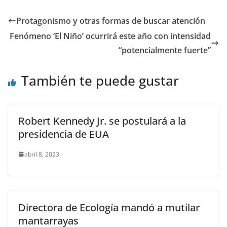
c
itt
ai
at
ss
e
m
e
er
l
s
e
gr
p
Protagonismo y otras formas de buscar atención
b
A
n
a
ar
Fenómeno ‘El Niño’ ocurrirá este año con intensidad
o
p
g
m
tir
“potencialmente fuerte”
o
p
er
También te puede gustar
k
Robert Kennedy Jr. se postulará a la
presidencia de EUA
abril 8, 2023
Directora de Ecología mandó a mutilar
mantarrayas