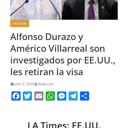
NACIONAL
Alfonso Durazo y
Américo Villarreal son
investigados por EE.UU.,
les retiran la visa
junio 3, 2026
Redacción
F
T
E
W
M
T
C
a
w
m
h
e
el
o
c
itt
ai
at
ss
e
m
e
er
l
s
e
gr
p
LA Times: EE.UU.