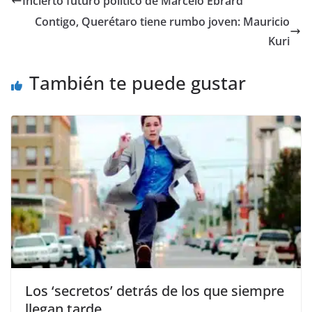
Incierto futuro político de Marcelo Ebrard
b
A
n
a
ar
Contigo, Querétaro tiene rumbo joven: Mauricio
o
p
g
m
tir
Kuri
o
p
er
También te puede gustar
k
Los ‘secretos’ detrás de los que siempre
llegan tarde