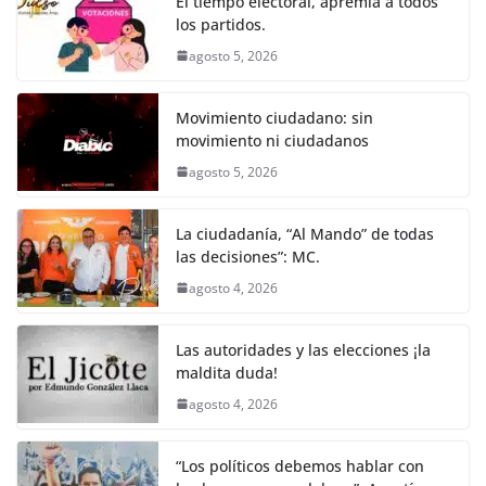
o
p
er
El tiempo electoral, apremia a todos
k
los partidos.
agosto 5, 2026
Movimiento ciudadano: sin
movimiento ni ciudadanos
agosto 5, 2026
La ciudadanía, “Al Mando” de todas
las decisiones”: MC.
agosto 4, 2026
Las autoridades y las elecciones ¡la
maldita duda!
agosto 4, 2026
“Los políticos debemos hablar con