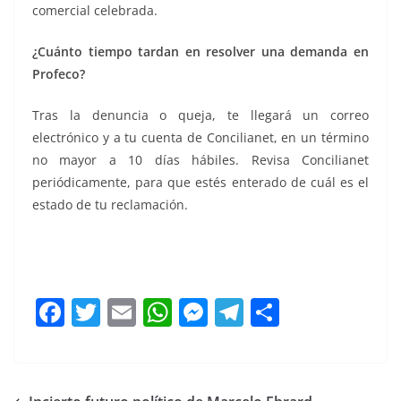
comercial celebrada.
¿Cuánto tiempo tardan en resolver una demanda en
Profeco?
Tras la denuncia o queja, te llegará un correo
electrónico y a tu cuenta de Concilianet, en un término
no mayor a 10 días hábiles. Revisa Concilianet
periódicamente, para que estés enterado de cuál es el
estado de tu reclamación.
F
T
E
W
M
T
C
a
w
m
h
e
el
o
c
itt
ai
at
ss
e
m
e
er
l
s
e
gr
p