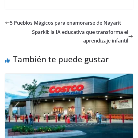
a
w
m
h
e
el
o
c
itt
ai
at
ss
e
m
e
er
l
s
e
gr
p
5 Pueblos Mágicos para enamorarse de Nayarit
b
A
n
a
ar
Sparkli: la IA educativa que transforma el
o
p
g
m
tir
aprendizaje infantil
o
p
er
También te puede gustar
k