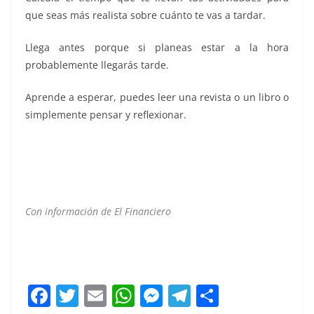
que seas más realista sobre cuánto te vas a tardar.
Llega antes porque si planeas estar a la hora
probablemente llegarás tarde.
Aprende a esperar, puedes leer una revista o un libro o
simplemente pensar y reflexionar.
Con información de El Financiero
detrás de, detrás de, detrás de, detrás de, detrás de,
detrás de, detrás de,
F
T
E
W
M
T
C