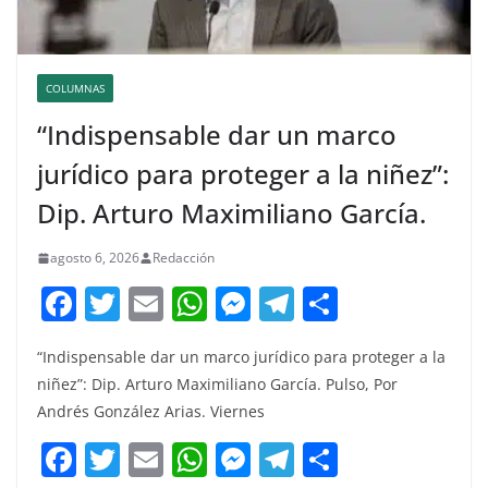
COLUMNAS
“Indispensable dar un marco
jurídico para proteger a la niñez”:
Dip. Arturo Maximiliano García.
agosto 6, 2026
Redacción
F
T
E
W
M
T
C
a
w
m
h
e
el
o
“Indispensable dar un marco jurídico para proteger a la
c
itt
ai
at
ss
e
m
niñez”: Dip. Arturo Maximiliano García. Pulso, Por
e
er
l
s
e
gr
p
Andrés González Arias. Viernes
b
A
n
a
ar
F
T
E
W
M
T
C
o
p
g
m
tir