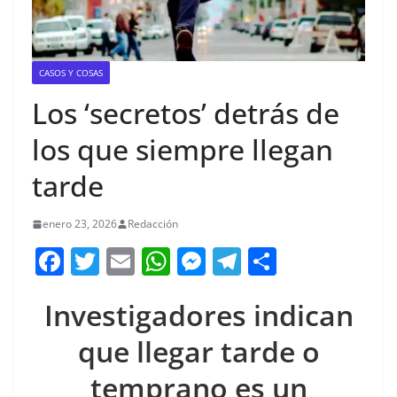
CASOS Y COSAS
Los ‘secretos’ detrás de
los que siempre llegan
tarde
enero 23, 2026
Redacción
F
T
E
W
M
T
C
a
w
m
h
e
el
o
Investigadores indican
c
itt
ai
at
ss
e
m
e
er
l
s
e
gr
p
que llegar tarde o
b
A
n
a
ar
temprano es un