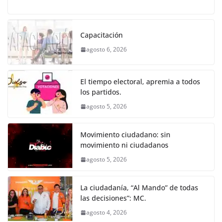
a
w
m
h
e
el
o
o
p
er
c
itt
ai
at
ss
e
m
k
e
er
l
s
e
gr
p
Capacitación
b
A
n
a
ar
agosto 6, 2026
o
p
g
m
tir
o
p
er
El tiempo electoral, apremia a todos
k
los partidos.
agosto 5, 2026
Movimiento ciudadano: sin
movimiento ni ciudadanos
agosto 5, 2026
La ciudadanía, “Al Mando” de todas
las decisiones”: MC.
agosto 4, 2026