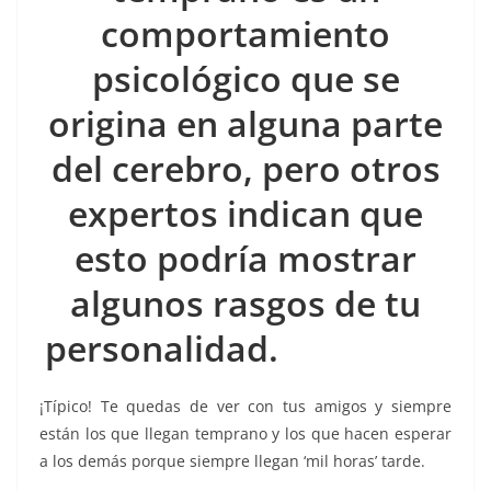
o
p
g
m
tir
comportamiento
o
p
er
k
psicológico que se
origina en alguna parte
del cerebro, pero otros
expertos indican que
esto podría mostrar
algunos rasgos de tu
personalidad.
detrás de
¡Típico! Te quedas de ver con tus amigos y siempre
están los que llegan temprano y los que hacen esperar
a los demás porque siempre llegan ‘mil horas’ tarde.