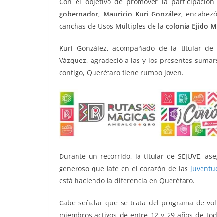
Con el objetivo de promover la participación s
o
p
g
m
tir
gobernador, Mauricio Kuri González,
encabezó
o
p
er
canchas de Usos Múltiples de la
colonia Ejido 
k
Kuri González, acompañado de la titular de l
Vázquez, agradeció a las y los presentes sumar
contigo, Querétaro tiene rumbo joven.
Durante un recorrido, la titular de SEJUVE, ase
generoso que late en el corazón de las
juventu
está haciendo la diferencia en Querétaro.
Cabe señalar que se trata del programa de vo
miembros activos de entre 12 y 29 años de toda