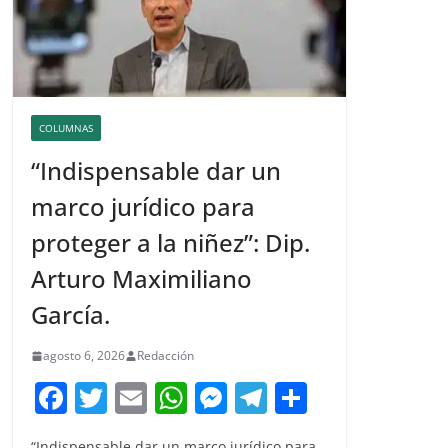
COLUMNAS
“Indispensable dar un
marco jurídico para
proteger a la niñez”: Dip.
Arturo Maximiliano
García.
agosto 6, 2026
Redacción
F
T
E
W
M
T
C
a
w
m
h
e
el
o
“Indispensable dar un marco jurídico para