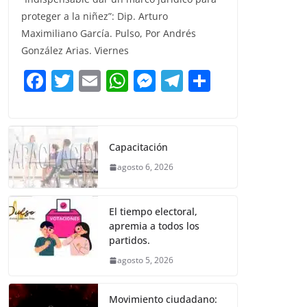
c
itt
ai
at
ss
e
m
proteger a la niñez”: Dip. Arturo
e
er
l
s
e
gr
p
Maximiliano García. Pulso, Por Andrés
b
A
n
a
ar
González Arias. Viernes
o
p
g
m
tir
F
T
E
W
M
T
C
o
p
er
a
w
m
h
e
el
o
k
c
itt
ai
at
ss
e
m
e
er
l
s
e
gr
p
Capacitación
b
A
n
a
ar
agosto 6, 2026
o
p
g
m
tir
o
p
er
El tiempo electoral,
k
apremia a todos los
partidos.
agosto 5, 2026
Movimiento ciudadano: