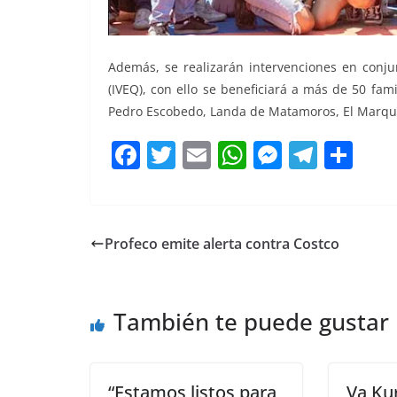
Además, se realizarán intervenciones en conjun
(IVEQ), con ello se beneficiará a más de 50 fam
Pedro Escobedo, Landa de Matamoros, El Marqué
F
T
E
W
M
T
C
a
w
m
h
e
el
o
c
itt
ai
at
ss
e
m
e
er
l
s
e
gr
p
Profeco emite alerta contra Costco
b
A
n
a
ar
o
p
g
m
tir
También te puede gustar
o
p
er
k
“Estamos listos para
Va Kur