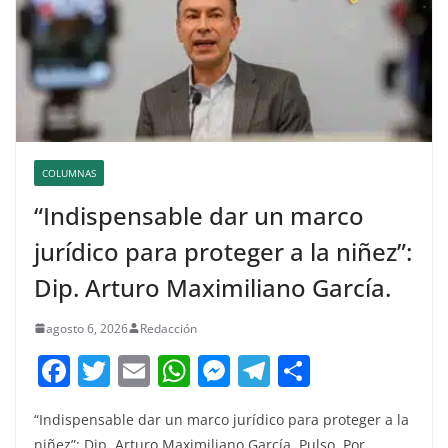
COLUMNAS
“Indispensable dar un marco
jurídico para proteger a la niñez”:
Dip. Arturo Maximiliano García.
agosto 6, 2026
Redacción
F
T
E
W
M
T
C
a
w
m
h
e
el
o
“Indispensable dar un marco jurídico para proteger a la
c
itt
ai
at
ss
e
m
niñez”: Dip. Arturo Maximiliano García. Pulso, Por