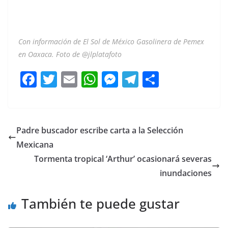
Con información de El Sol de México Gasolinera de Pemex
en Oaxaca. Foto de @jlplatafoto
F
T
E
W
M
T
C
a
w
m
h
e
el
o
c
itt
ai
at
ss
e
m
e
er
l
s
e
gr
p
Padre buscador escribe carta a la Selección
b
A
n
a
ar
Mexicana
o
p
g
m
tir
Tormenta tropical ‘Arthur’ ocasionará severas
o
p
er
inundaciones
k
También te puede gustar