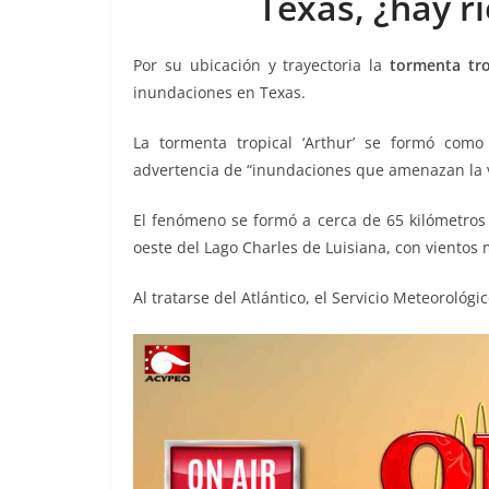
Texas, ¿hay r
o
p
g
m
tir
o
p
er
Por su ubicación y trayectoria la
tormenta tro
k
inundaciones en Texas.
La tormenta tropical ‘Arthur’ se formó com
advertencia de “inundaciones que amenazan la v
El fenómeno se formó a cerca de 65 kilómetros 
oeste del Lago Charles de Luisiana, con vientos
Al tratarse del Atlántico, el Servicio Meteoroló