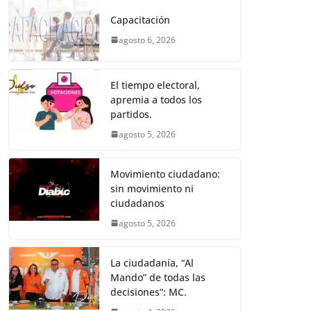
e
er
l
s
e
gr
p
Capacitación
b
A
n
a
ar
agosto 6, 2026
o
p
g
m
tir
o
p
er
El tiempo electoral,
k
apremia a todos los
partidos.
agosto 5, 2026
Movimiento ciudadano:
sin movimiento ni
ciudadanos
agosto 5, 2026
La ciudadanía, “Al
Mando” de todas las
decisiones”: MC.