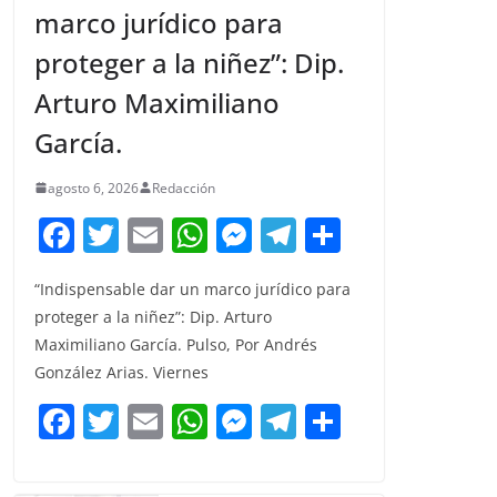
marco jurídico para
proteger a la niñez”: Dip.
Arturo Maximiliano
García.
agosto 6, 2026
Redacción
F
T
E
W
M
T
C
a
w
m
h
e
el
o
“Indispensable dar un marco jurídico para
c
itt
ai
at
ss
e
m
proteger a la niñez”: Dip. Arturo
e
er
l
s
e
gr
p
Maximiliano García. Pulso, Por Andrés
b
A
n
a
ar
González Arias. Viernes
o
p
g
m
tir
F
T
E
W
M
T
C
o
p
er
a
w
m
h
e
el
o
k
c
itt
ai
at
ss
e
m