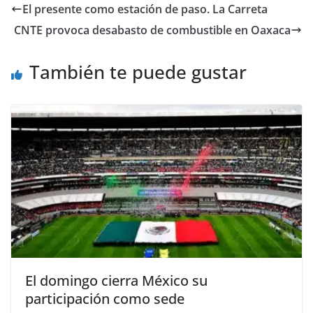
e
er
l
s
e
gr
p
El presente como estación de paso. La Carreta
b
A
n
a
ar
CNTE provoca desabasto de combustible en Oaxaca
o
p
g
m
tir
o
p
er
También te puede gustar
k
El domingo cierra México su
participación como sede