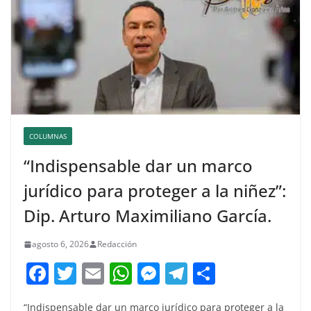
COLUMNAS
“Indispensable dar un marco
jurídico para proteger a la niñez”:
Dip. Arturo Maximiliano García.
agosto 6, 2026
Redacción
F
T
E
W
M
T
C
a
w
m
h
e
el
o
“Indispensable dar un marco jurídico para proteger a la