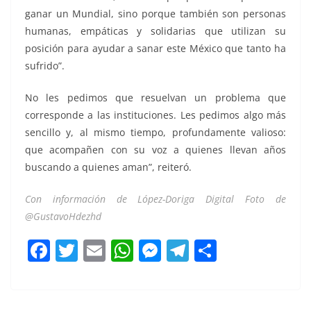
ganar un Mundial, sino porque también son personas
humanas, empáticas y solidarias que utilizan su
posición para ayudar a sanar este México que tanto ha
sufrido”.
No les pedimos que resuelvan un problema que
corresponde a las instituciones. Les pedimos algo más
sencillo y, al mismo tiempo, profundamente valioso:
que acompañen con su voz a quienes llevan años
buscando a quienes aman”, reiteró.
Con información de López-Doriga Digital Foto de
@GustavoHdezhd
F
T
E
W
M
T
C
a
w
m
h
e
el
o
c
itt
ai
at
ss
e
m