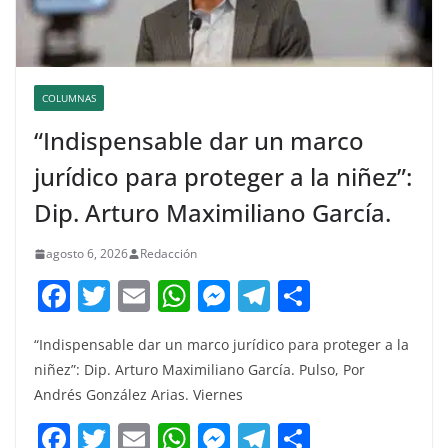
COLUMNAS
“Indispensable dar un marco
jurídico para proteger a la niñez”:
Dip. Arturo Maximiliano García.
agosto 6, 2026
Redacción
F
T
E
W
M
T
C
a
w
m
h
e
el
o
“Indispensable dar un marco jurídico para proteger a la
c
itt
ai
at
ss
e
m
niñez”: Dip. Arturo Maximiliano García. Pulso, Por
e
er
l
s
e
gr
p
Andrés González Arias. Viernes
b
A
n
a
ar
F
T
E
W
M
T
C