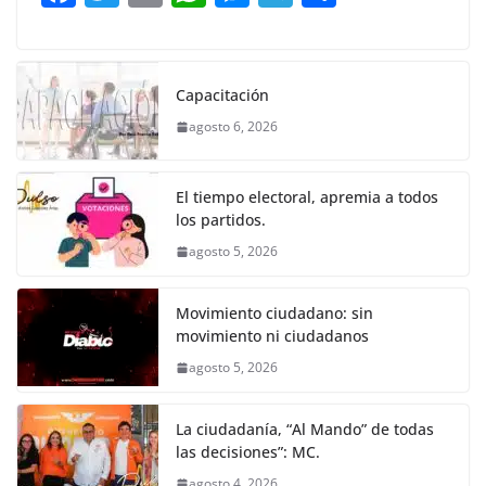
o
p
g
m
tir
a
w
m
h
e
el
o
o
p
er
c
itt
ai
at
ss
e
m
k
e
er
l
s
e
gr
p
Capacitación
b
A
n
a
ar
agosto 6, 2026
o
p
g
m
tir
o
p
er
El tiempo electoral, apremia a todos
k
los partidos.
agosto 5, 2026
Movimiento ciudadano: sin
movimiento ni ciudadanos
agosto 5, 2026
La ciudadanía, “Al Mando” de todas
las decisiones”: MC.
agosto 4, 2026