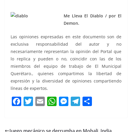
Me Lleva El Diablo / por El
Demon.
Las opiniones expresadas en este documento son de
exclusiva responsabilidad del autor y no
necesariamente representan la opinión del Portal que
lo replica y pueden o no, coincidir con las de los
miembros del equipo de trabajo de El Municipal
Querétaro., quienes compartimos la libertad de
expresión y la diversidad de opiniones compartiendo
líneas de expertos.
F
T
E
W
M
T
C
a
w
m
h
e
el
o
c
itt
ai
at
ss
e
m
e
er
l
s
e
gr
p
Juego mecánico se derrumba en Mohali, India