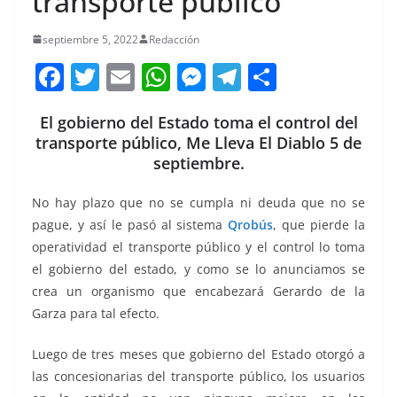
transporte público
septiembre 5, 2022
Redacción
F
T
E
W
M
T
C
a
w
m
h
e
el
o
El gobierno del Estado toma el control del
c
itt
ai
at
ss
e
m
transporte público, Me Lleva El Diablo 5 de
e
er
l
s
e
gr
p
septiembre.
b
A
n
a
ar
No hay plazo que no se cumpla ni deuda que no se
o
p
g
m
tir
pague, y así le pasó al sistema
Qrobús
, que pierde la
o
p
er
operatividad el transporte público y el control lo toma
k
el gobierno del estado, y como se lo anunciamos se
crea un organismo que encabezará Gerardo de la
Garza para tal efecto.
Luego de tres meses que gobierno del Estado otorgó a
las concesionarias del transporte público, los usuarios