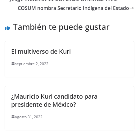
b
A
n
a
ar
COSUM nombra Secretario Indígena del Estado
o
p
g
m
tir
o
p
er
También te puede gustar
k
El multiverso de Kuri
septiembre 2, 2022
¿Mauricio Kuri candidato para
presidente de México?
agosto 31, 2022