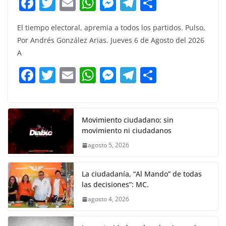
F
T
E
W
M
T
C
a
w
m
h
e
el
o
El tiempo electoral, apremia a todos los partidos. Pulso,
c
itt
ai
at
ss
e
m
Por Andrés González Arias. Jueves 6 de Agosto del 2026
e
er
l
s
e
gr
p
A
b
A
n
a
ar
F
T
E
W
M
T
C
o
p
g
m
tir
a
w
m
h
e
el
o
o
p
er
c
itt
ai
at
ss
e
m
k
e
er
l
s
e
gr
p
Movimiento ciudadano: sin
movimiento ni ciudadanos
b
A
n
a
ar
agosto 5, 2026
o
p
g
m
tir
o
p
er
La ciudadanía, “Al Mando” de todas
k
las decisiones”: MC.
agosto 4, 2026