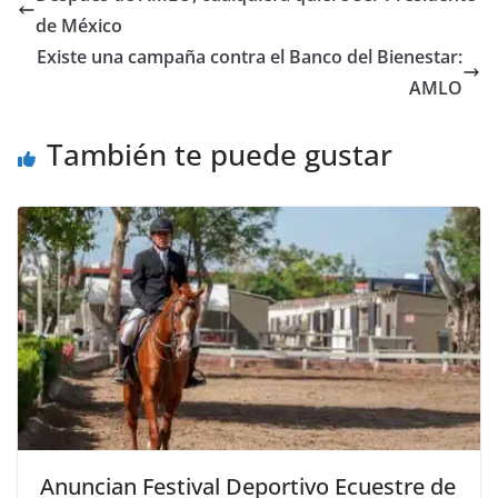
b
A
n
a
ar
de México
o
p
g
m
tir
Existe una campaña contra el Banco del Bienestar:
o
p
er
AMLO
k
También te puede gustar
Anuncian Festival Deportivo Ecuestre de