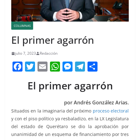
COLUMNAS
El primer agarrón
julio 7, 2023
Redacción
F
T
E
W
M
T
C
a
w
m
h
e
el
o
El primer agarrón
c
itt
ai
at
ss
e
m
e
er
l
s
e
gr
p
por Andrés González Arias.
b
A
n
a
ar
Situados en la imaginaria del próximo
proceso electoral
o
p
g
m
tir
y con el piso político ya resbaladizo, en la LX Legislatura
o
p
er
del estado de Querétaro se dio la aprobación por
k
unanimidad de un esquema de financiamiento por tres