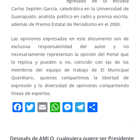
egresado de la escuela
Carlos Septién García, catedrático en la Universidad de
Guanajuato, analista político en radio y prensa escrita,
además de Premio Estatal de Periodismo en el 2000.
Las opiniones expresadas en este documento son de
exclusiva responsabilidad del autor y no
necesariamente representan la opinión del Portal que
lo replica y pueden o no, coincidir con las de los
miembros del equipo de trabajo de El Municipal
Querétaro., quienes compartimos la libertad de
expresión y la diversidad de opiniones compartiendo
líneas de expertos.
F
T
E
W
M
T
C
a
w
m
h
e
el
o
c
itt
ai
at
ss
e
m
e
er
l
s
e
gr
p
Después de AMLO, cualquiera quiere ser Presidente