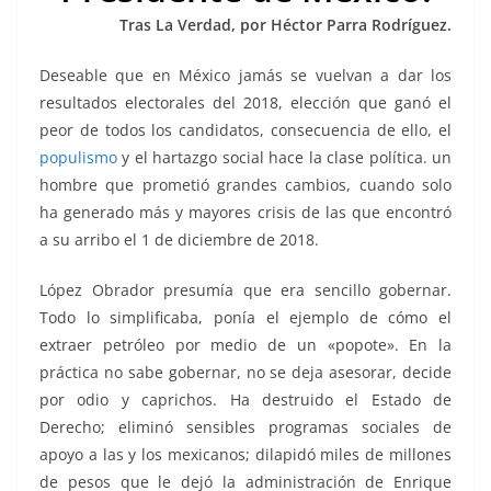
o
p
g
m
tir
Tras La Verdad, por Héctor Parra Rodríguez.
o
p
er
k
Deseable que en México jamás se vuelvan a dar los
resultados electorales del 2018, elección que ganó el
peor de todos los candidatos, consecuencia de ello, el
populismo
y el hartazgo social hace la clase política. un
hombre que prometió grandes cambios, cuando solo
ha generado más y mayores crisis de las que encontró
a su arribo el 1 de diciembre de 2018.
López Obrador presumía que era sencillo gobernar.
Todo lo simplificaba, ponía el ejemplo de cómo el
extraer petróleo por medio de un «popote». En la
práctica no sabe gobernar, no se deja asesorar, decide
por odio y caprichos. Ha destruido el Estado de
Derecho; eliminó sensibles programas sociales de
apoyo a las y los mexicanos; dilapidó miles de millones
de pesos que le dejó la administración de Enrique