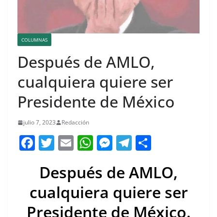
COLUMNAS
Después de AMLO,
cualquiera quiere ser
Presidente de México
julio 7, 2023
Redacción
F
T
E
W
M
T
C
a
w
m
h
e
el
o
Después de AMLO,
c
itt
ai
at
ss
e
m
e
er
l
s
e
gr
p
cualquiera quiere ser
b
A
n
a
ar
Presidente de México.