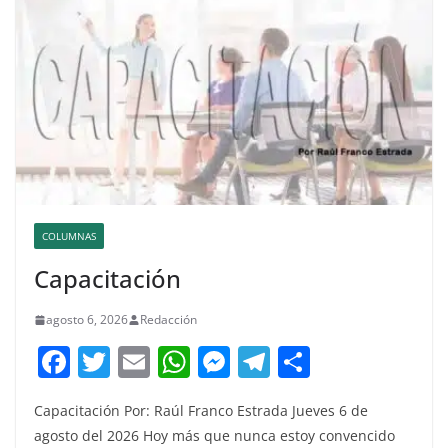
COLUMNAS
Capacitación
agosto 6, 2026
Redacción
F
T
E
W
M
T
C
a
w
m
h
e
el
o
Capacitación Por: Raúl Franco Estrada Jueves 6 de
c
itt
ai
at
ss
e
m
agosto del 2026 Hoy más que nunca estoy convencido