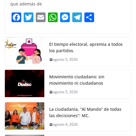
e
er
l
s
e
gr
p
que además de
b
A
n
a
ar
F
T
E
W
M
T
C
o
p
g
m
tir
a
w
m
h
e
el
o
o
p
er
c
itt
ai
at
ss
e
m
k
e
er
l
s
e
gr
p
El tiempo electoral, apremia a todos
los partidos.
b
A
n
a
ar
agosto 5, 2026
o
p
g
m
tir
o
p
er
Movimiento ciudadano: sin
k
movimiento ni ciudadanos
agosto 5, 2026
La ciudadanía, “Al Mando” de todas
las decisiones”: MC.
agosto 4, 2026