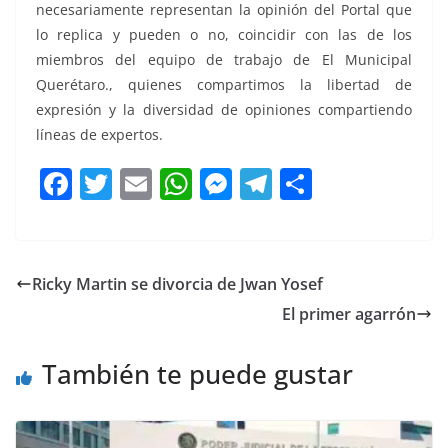
necesariamente representan la opinión del Portal que
lo replica y pueden o no, coincidir con las de los
miembros del equipo de trabajo de El Municipal
Querétaro., quienes compartimos la libertad de
expresión y la diversidad de opiniones compartiendo
líneas de expertos.
F
T
E
W
M
T
C
a
w
m
h
e
el
o
c
itt
ai
at
ss
e
m
e
er
l
s
e
gr
p
Ricky Martin se divorcia de Jwan Yosef
b
A
n
a
ar
El primer agarrón
o
p
g
m
tir
o
p
er
También te puede gustar
k