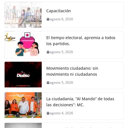
c
itt
ai
at
ss
e
m
k
e
er
l
s
e
gr
p
Capacitación
b
A
n
a
ar
agosto 6, 2026
o
p
g
m
tir
o
p
er
El tiempo electoral, apremia a todos
k
los partidos.
agosto 5, 2026
Movimiento ciudadano: sin
movimiento ni ciudadanos
agosto 5, 2026
La ciudadanía, “Al Mando” de todas
las decisiones”: MC.
agosto 4, 2026