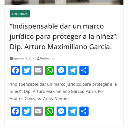
COLUMNAS
“Indispensable dar un marco
jurídico para proteger a la niñez”:
Dip. Arturo Maximiliano García.
agosto 6, 2026
Redacción
F
T
E
W
M
T
C
a
w
m
h
e
el
o
“Indispensable dar un marco jurídico para proteger a la
c
itt
ai
at
ss
e
m
niñez”: Dip. Arturo Maximiliano García. Pulso, Por
e
er
l
s
e
gr
p
Andrés González Arias. Viernes
b
A
n
a
ar
F
T
E
W
M
T
C
o
p
g
m
tir
a
w
m
h
e
el
o
o
p
er