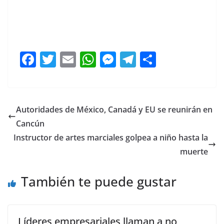
F
T
E
W
M
T
C
a
w
m
h
e
el
o
c
itt
ai
at
ss
e
m
e
er
l
s
e
gr
p
Autoridades de México, Canadá y EU se reunirán en
b
A
n
a
ar
Cancún
o
p
g
m
tir
Instructor de artes marciales golpea a niño hasta la
o
p
er
muerte
k
También te puede gustar
Líderes empresariales llaman a no