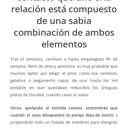
o
p
g
m
tir
relación está compuesto
o
p
er
k
de una sabia
combinación de ambos
elementos
Tras el amoroso, cariñoso y hasta empalagoso fin de
semana, lleno de sexo y aventura, es muy probable que
muchos opten por elegir al amor como ese cemento,
gelatina o pegamento capaz de unir hasta los mil
pedazos en que quedaban reducidos los antiguos
platos de Duralex, cuando caían al suelo.
Otros, apelando al sentido común, sostendrán que
cuando el sexo desaparece la pareja deja de existir
y
propondrán todo un listado de nombres para designar