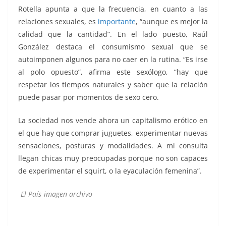
Rotella apunta a que la frecuencia, en cuanto a las
relaciones sexuales, es
importante
, “aunque es mejor la
calidad que la cantidad”. En el lado puesto, Raúl
González destaca el consumismo sexual que se
autoimponen algunos para no caer en la rutina. “Es irse
al polo opuesto”, afirma este sexólogo, “hay que
respetar los tiempos naturales y saber que la relación
puede pasar por momentos de sexo cero.
La sociedad nos vende ahora un capitalismo erótico en
el que hay que comprar juguetes, experimentar nuevas
sensaciones, posturas y modalidades. A mi consulta
llegan chicas muy preocupadas porque no son capaces
de experimentar el squirt, o la eyaculación femenina”.
El País imagen
archivo
Qué une Qué une Qué une Qué une
Qué une Qué une Qué une Qué une Qué une Qué une Qué
une Qué une Qué une Qué une Qué une Qué une Qué une