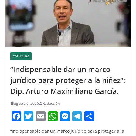
COLUMNAS
“Indispensable dar un marco
jurídico para proteger a la niñez”:
Dip. Arturo Maximiliano García.
agosto 6, 2026
Redacción
F
T
E
W
M
T
C
a
w
m
h
e
el
o
“Indispensable dar un marco jurídico para proteger a la
c
itt
ai
at
ss
e
m