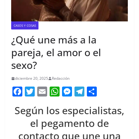
CASOS Y COSAS
¿Qué une más a la
pareja, el amor o el
sexo?
diciembre 20, 2025
Redacción
F
T
E
W
M
T
C
a
w
m
h
e
el
o
Según los especialistas,
c
itt
ai
at
ss
e
m
e
er
l
s
e
gr
p
el pegamento de
b
A
n
a
ar
contacto que une una