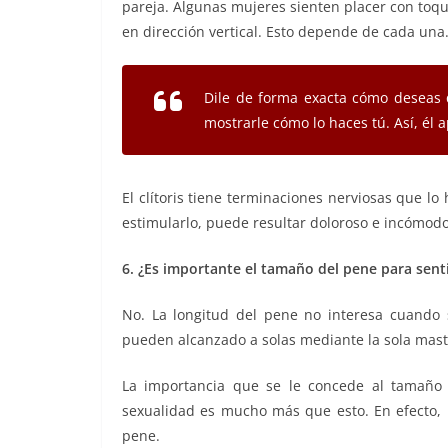
pareja. Algunas mujeres sienten placer con toque
en dirección vertical. Esto depende de cada una
Dile de forma exacta cómo deseas 
mostrarle cómo lo haces tú. Así, él 
El clítoris tiene terminaciones nerviosas que lo
estimularlo, puede resultar doloroso e incómodo
6. ¿Es importante el tamaño del pene para sent
No. La longitud del pene no interesa cuand
pueden alcanzado a solas mediante la sola mas
La importancia que se le concede al tamaño 
sexualidad es mucho más que esto. En efecto, l
pene.