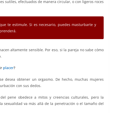
s sutiles, efectuados de manera circular, o con ligeros roces
.
que te estimule. Si es necesario, puedes masturbarte y
aprenderá.
 hacen altamente sensible. Por eso, si la pareja no sabe cómo
.
ir
placer
?
o se desea obtener un orgasmo. De hecho, muchas mujeres
turbación con sus dedos.
del pene obedece a mitos y creencias culturales, pero la
a sexualidad va más allá de la penetración o el tamaño del