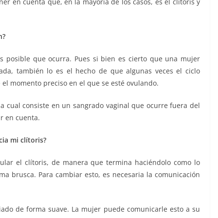
r en cuenta que, en la mayoría de los casos, es el clítoris y
n?
s posible que ocurra. Pues si bien es cierto que una mujer
da, también lo es el hecho de que algunas veces el ciclo
e el momento preciso en el que se esté ovulando.
la cual consiste en un sangrado vaginal que ocurre fuera del
r en cuenta.
ia mi clítoris?
lar el clítoris, de manera que termina haciéndolo como lo
orma brusca. Para cambiar esto, es necesaria la comunicación
riciado de forma suave. La mujer puede comunicarle esto a su