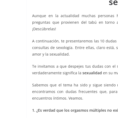
se
o
p
er
k
Aunque en la actualidad muchas personas h
preguntas que provienen del tabú en torno a
¡Descúbrelas!
A continuación, te presentaremos las 10 dudas 
consultas de sexología. Entre ellas, claro está
amor y la sexualidad.
Te invitamos a que despejes tus dudas con el 
verdaderamente significa la
sexualidad
en su má
Sabemos que el tema ha sido y sigue siendo 
encontramos con dudas frecuentes que, par
encuentros íntimos. Veamos.
1. ¿Es verdad que los orgasmos múltiples no ex