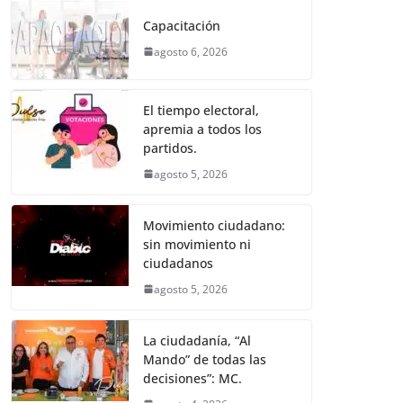
e
er
l
s
e
gr
p
Capacitación
b
A
n
a
ar
agosto 6, 2026
o
p
g
m
tir
o
p
er
El tiempo electoral,
k
apremia a todos los
partidos.
agosto 5, 2026
Movimiento ciudadano:
sin movimiento ni
ciudadanos
agosto 5, 2026
La ciudadanía, “Al
Mando” de todas las
decisiones”: MC.