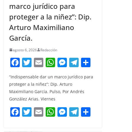
marco jurídico para
proteger a la niñez”: Dip.
Arturo Maximiliano
García.
agosto 6, 2026
Redacción
F
T
E
W
M
T
C
a
w
m
h
e
el
o
“Indispensable dar un marco jurídico para
c
itt
ai
at
ss
e
m
proteger a la niñez”: Dip. Arturo
e
er
l
s
e
gr
p
Maximiliano García. Pulso, Por Andrés
b
A
n
a
ar
González Arias. Viernes
o
p
g
m
tir
F
T
E
W
M
T
C
o
p
er
a
w
m
h
e
el
o
k
c
itt
ai
at
ss
e
m