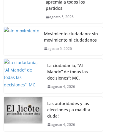
apremia a todos los
b
A
n
a
ar
partidos.
o
p
g
m
tir
agosto 5, 2026
o
p
er
k
Movimiento ciudadano: sin
movimiento ni ciudadanos
agosto 5, 2026
La ciudadanía, “Al
Mando” de todas las
decisiones”: MC.
agosto 4, 2026
Las autoridades y las
elecciones ¡la maldita
duda!
agosto 4, 2026