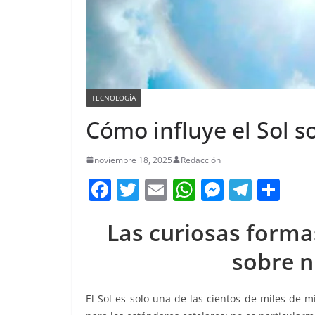
TECNOLOGÍA
Cómo influye el Sol s
noviembre 18, 2025
Redacción
F
T
E
W
M
T
C
a
w
m
h
e
el
o
Las curiosas formas
c
itt
ai
at
ss
e
m
e
er
l
s
e
gr
p
sobre n
b
A
n
a
ar
o
p
g
m
tir
El Sol es solo una de las cientos de miles de m