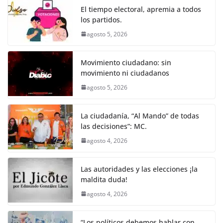
o
p
er
El tiempo electoral, apremia a todos
k
los partidos.
agosto 5, 2026
Movimiento ciudadano: sin
movimiento ni ciudadanos
agosto 5, 2026
La ciudadanía, “Al Mando” de todas
las decisiones”: MC.
agosto 4, 2026
Las autoridades y las elecciones ¡la
maldita duda!
agosto 4, 2026
“Los políticos debemos hablar con