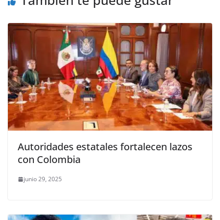
o
p
er
También te puede gustar
k
Autoridades estatales fortalecen lazos
con Colombia
junio 29, 2025