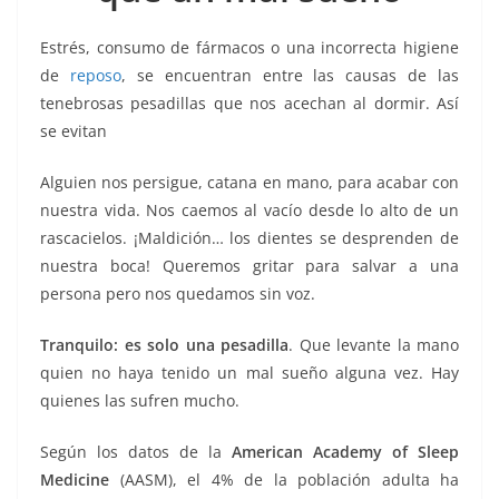
o
p
g
m
tir
o
p
er
Estrés, consumo de fármacos o una incorrecta higiene
k
de
reposo
, se encuentran entre las causas de las
tenebrosas pesadillas que nos acechan al dormir. Así
se evitan
Alguien nos persigue, catana en mano, para acabar con
nuestra vida. Nos caemos al vacío desde lo alto de un
rascacielos. ¡Maldición… los dientes se desprenden de
nuestra boca! Queremos gritar para salvar a una
persona pero nos quedamos sin voz.
Tranquilo: es solo una pesadilla
. Que levante la mano
quien no haya tenido un mal sueño alguna vez. Hay
quienes las sufren mucho.
Según los datos de la
American Academy of Sleep
Medicine
(AASM), el 4% de la población adulta ha