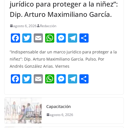
jurídico para proteger a la niñez”:
Dip. Arturo Maximiliano García.
agosto 6, 2026
Redacción
F
T
E
W
M
T
C
a
w
m
h
e
el
o
“Indispensable dar un marco jurídico para proteger a la
c
itt
ai
at
ss
e
m
niñez”: Dip. Arturo Maximiliano García. Pulso, Por
e
er
l
s
e
gr
p
Andrés González Arias. Viernes
b
A
n
a
ar
F
T
E
W
M
T
C
o
p
g
m
tir
a
w
m
h
e
el
o
o
p
er
c
itt
ai
at
ss
e
m
k
e
er
l
s
e
gr
p
Capacitación
b
A
n
a
ar
agosto 6, 2026
o
p
g
m
tir