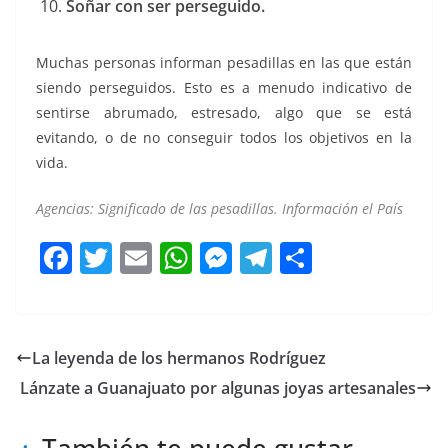
Soñar con ser perseguido.
Muchas personas informan pesadillas en las que están
siendo perseguidos. Esto es a menudo indicativo de
sentirse abrumado, estresado, algo que se está
evitando, o de no conseguir todos los objetivos en la
vida.
Agencias: Significado de las pesadillas. Información el País
F
T
E
W
M
T
C
a
w
m
h
e
el
o
c
itt
ai
at
ss
e
m
e
er
l
s
e
gr
p
La leyenda de los hermanos Rodríguez
b
A
n
a
ar
Lánzate a Guanajuato por algunas joyas artesanales
o
p
g
m
tir