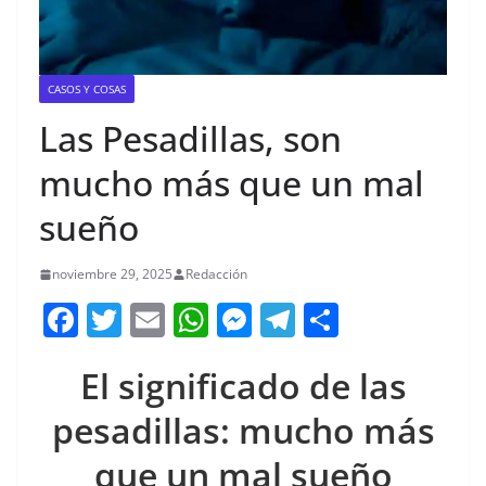
CASOS Y COSAS
Las Pesadillas, son
mucho más que un mal
sueño
noviembre 29, 2025
Redacción
F
T
E
W
M
T
C
a
w
m
h
e
el
o
El significado de las
c
itt
ai
at
ss
e
m
e
er
l
s
e
gr
p
pesadillas: mucho más
b
A
n
a
ar
que un mal sueño