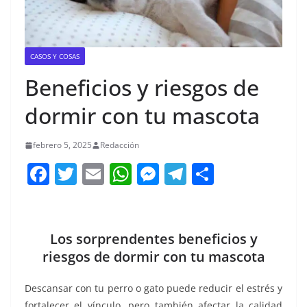
CASOS Y COSAS
Beneficios y riesgos de
dormir con tu mascota
febrero 5, 2025
Redacción
F
T
E
W
M
T
C
a
w
m
h
e
el
o
c
itt
ai
at
ss
e
m
e
er
l
s
e
gr
p
Los sorprendentes beneficios y
b
A
n
a
ar
riesgos de dormir con tu mascota
o
p
g
m
tir
Descansar con tu perro o gato puede reducir el estrés y
o
p
er
fortalecer el vínculo, pero también afectar la calidad