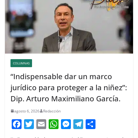
COLUMNAS
“Indispensable dar un marco
jurídico para proteger a la niñez”:
Dip. Arturo Maximiliano García.
agosto 6, 2026
Redacción
F
T
E
W
M
T
C
a
w
m
h
e
el
o