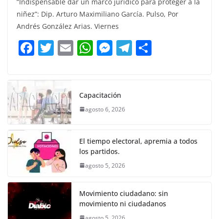
“Indispensable dar un marco jurídico para proteger a la
c
itt
ai
at
ss
e
m
niñez”: Dip. Arturo Maximiliano García. Pulso, Por
e
er
l
s
e
gr
p
Andrés González Arias. Viernes
b
A
n
a
ar
F
T
E
W
M
T
C
o
p
g
m
tir
a
w
m
h
e
el
o
o
p
er
c
itt
ai
at
ss
e
m
k
e
er
l
s
e
gr
p
Capacitación
b
A
n
a
ar
agosto 6, 2026
o
p
g
m
tir
o
p
er
El tiempo electoral, apremia a todos
k
los partidos.
agosto 5, 2026
Movimiento ciudadano: sin
movimiento ni ciudadanos
agosto 5, 2026