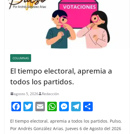
COLUMNAS
El tiempo electoral, apremia a
todos los partidos.
agosto 5, 2026
Redacción
F
T
E
W
M
T
C
a
w
m
h
e
el
o
El tiempo electoral, apremia a todos los partidos. Pulso,
c
itt
ai
at
ss
e
m
Por Andrés González Arias. Jueves 6 de Agosto del 2026