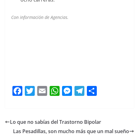
Con información de Agencias.
Rodríguez, Rodríguez, Rodríguez, Rodríguez, Rodríguez,
Rodríguez, Rodríguez, Rodríguez, Rodríguez, Rodríguez
Rodríguez
F
T
E
W
M
T
C
a
w
m
h
e
el
o
c
itt
ai
at
ss
e
m
e
er
l
s
e
gr
p
Lo que no sabías del Trastorno Bipolar
b
A
n
a
ar
Las Pesadillas, son mucho más que un mal sueño