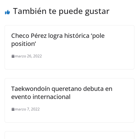
o
p
g
m
tir
o
p
er
También te puede gustar
k
Checo Pérez logra histórica ‘pole
position’
marzo 26, 2022
Taekwondoín queretano debuta en
evento internacional
marzo 7, 2022