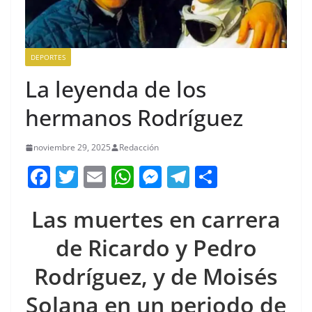
DEPORTES
La leyenda de los
hermanos Rodríguez
noviembre 29, 2025
Redacción
F
T
E
W
M
T
C
a
w
m
h
e
el
o
Las muertes en carrera
c
itt
ai
at
ss
e
m
e
er
l
s
e
gr
p
de Ricardo y Pedro
b
A
n
a
ar
Rodríguez, y de Moisés
o
p
g
m
tir
Solana en un periodo de
o
p
er