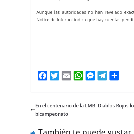
Aunque las autoridades no han revelado exact
Notice de Interpol indica que hay cuentas pendi
Simon Leviev
F
T
E
W
M
T
C
a
w
m
h
e
el
o
c
itt
ai
at
ss
e
m
e
er
l
s
e
gr
p
En el centenario de la LMB, Diablos Rojos l
b
A
n
a
ar
bicampeonato
o
p
g
m
tir
También te puede gustar
o
p
er