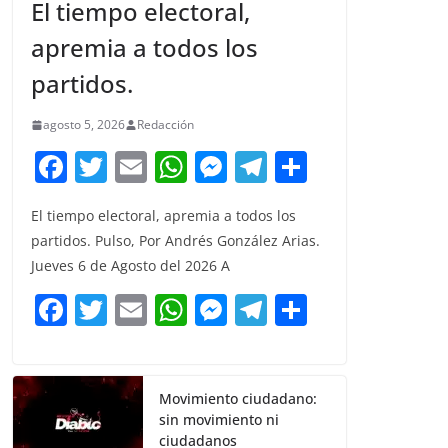
El tiempo electoral,
apremia a todos los
partidos.
agosto 5, 2026
Redacción
F
T
E
W
M
T
C
a
w
m
h
e
el
o
El tiempo electoral, apremia a todos los
c
itt
ai
at
ss
e
m
partidos. Pulso, Por Andrés González Arias.
e
er
l
s
e
gr
p
Jueves 6 de Agosto del 2026 A
b
A
n
a
ar
F
T
E
W
M
T
C
o
p
g
m
tir
a
w
m
h
e
el
o
o
p
er
c
itt
ai
at
ss
e
m
k
e
er
l
s
e
gr
p
Movimiento ciudadano:
sin movimiento ni
b
A
n
a
ar
ciudadanos