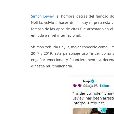
o
p
g
m
tir
o
p
er
Simon Leviev
, el hombre detrás del famoso do
k
Netflix, volvió a hacer de las suyas, pero esta 
famoso de las apps de citas fue arrestado en e
emitida a nivel internacional.
Shimon Yehuda Hayut, mejor conocido como Simon
2017 y 2019, este personaje usó Tinder como s
engañar emocional y financieramente a decen
dinastía multimillonaria.