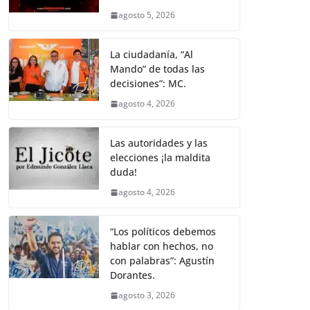
o
p
g
m
tir
agosto 5, 2026
o
p
er
k
La ciudadanía, “Al
Mando” de todas las
decisiones”: MC.
agosto 4, 2026
Las autoridades y las
elecciones ¡la maldita
duda!
agosto 4, 2026
“Los políticos debemos
hablar con hechos, no
con palabras”: Agustín
Dorantes.
agosto 3, 2026