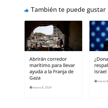
o
p
g
m
tir
También te puede gustar
o
p
er
k
Abrirán corredor
¿Dona
marítimo para llevar
respal
ayuda a la Franja de
Israel
Gaza
marzo 6
marzo 8, 2024