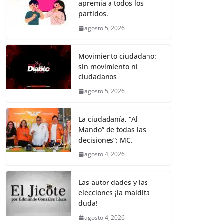
apremia a todos los
b
A
n
a
ar
partidos.
o
p
g
m
tir
agosto 5, 2026
o
p
er
k
Movimiento ciudadano:
sin movimiento ni
ciudadanos
agosto 5, 2026
La ciudadanía, “Al
Mando” de todas las
decisiones”: MC.
agosto 4, 2026
Las autoridades y las
elecciones ¡la maldita
duda!
agosto 4, 2026