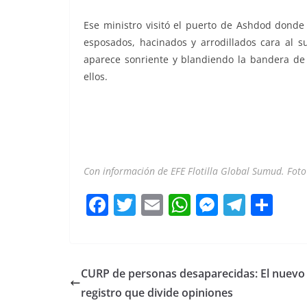
Ese ministro visitó el puerto de Ashdod donde
esposados, hacinados y arrodillados cara al s
aparece sonriente y blandiendo la bandera de I
ellos.
Con información de EFE Flotilla Global Sumud. Foto
F
T
E
W
M
T
C
a
w
m
h
e
el
o
c
itt
ai
at
ss
e
m
e
er
l
s
e
gr
p
CURP de personas desaparecidas: El nuevo
b
A
n
a
ar
registro que divide opiniones