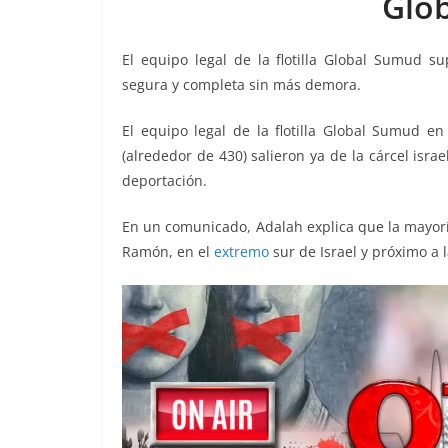
Glo
o
p
g
m
tir
o
p
er
El equipo legal de la flotilla Global Sumud s
k
segura y completa sin más demora.
El equipo legal de la flotilla Global Sumud en
(alrededor de 430) salieron ya de la cárcel is
deportación.
En un comunicado, Adalah explica que la mayoría
Ramón, en el
extremo
sur de Israel y próximo a 