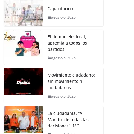
e
er
l
s
e
gr
p
Capacitación
b
A
n
a
ar
agosto 6, 2026
o
p
g
m
tir
o
p
er
El tiempo electoral,
k
apremia a todos los
partidos.
agosto 5, 2026
Movimiento ciudadano:
sin movimiento ni
ciudadanos
agosto 5, 2026
La ciudadanía, “Al
Mando” de todas las
decisiones”: MC.