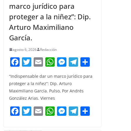
marco jurídico para
proteger a la niñez”: Dip.
Arturo Maximiliano
García.
agosto 6, 2026
Redacción
F
T
E
W
M
T
C
a
w
m
h
e
el
o
“Indispensable dar un marco jurídico para
c
itt
ai
at
ss
e
m
proteger a la niñez”: Dip. Arturo
e
er
l
s
e
gr
p
Maximiliano García. Pulso, Por Andrés
b
A
n
a
ar
González Arias. Viernes
o
p
g
m
tir
F
T
E
W
M
T
C
o
p
er
a
w
m
h
e
el
o
k
c
itt
ai
at
ss
e
m