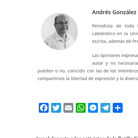
Andrés González 
Periodista de toda 
catedrático en la Uni
escrita, además de Pr
Las opiniones expresa
autor y no necesaria
pueden o no, coincidir con las de los miembros
compartimos la libertad de expresión y la diver
este sábado al, este sábado al, este sábado al, e
F
T
E
W
M
T
C
a
w
m
h
e
el
o
c
itt
ai
at
ss
e
m
e
er
l
s
e
gr
p