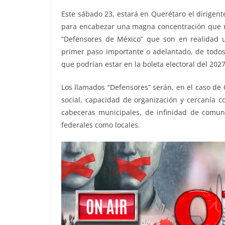
o
p
er
Este sábado 23, estará en Querétaro el dirigen
k
para encabezar una magna concentración que rea
“Defensores de México” que son en realidad una
primer paso importante o adelantado, de todos 
que podrían estar en la boleta electoral del 2027
Los llamados “Defensores” serán, en el caso de
social, capacidad de organización y cercanía co
cabeceras municipales, de infinidad de comunid
federales como locales.