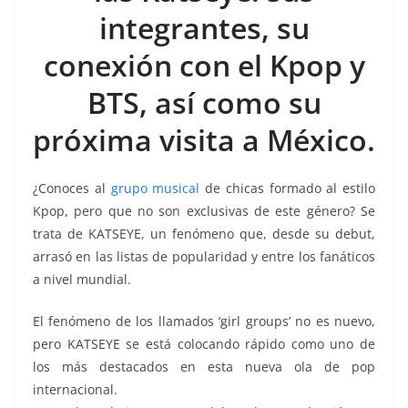
b
A
n
a
ar
integrantes, su
o
p
g
m
tir
conexión con el Kpop y
o
p
er
k
BTS, así como su
próxima visita a México.
¿Conoces al
grupo musical
de chicas formado al estilo
Kpop, pero que no son exclusivas de este género? Se
trata de KATSEYE, un fenómeno que, desde su debut,
arrasó en las listas de popularidad y entre los fanáticos
a nivel mundial.
El fenómeno de los llamados ‘girl groups’ no es nuevo,
pero KATSEYE se está colocando rápido como uno de
los más destacados en esta nueva ola de pop
internacional.