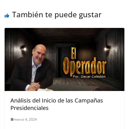
o
p
g
m
tir
o
p
er
También te puede gustar
k
Análisis del Inicio de las Campañas
Presidenciales
marzo 4, 2024