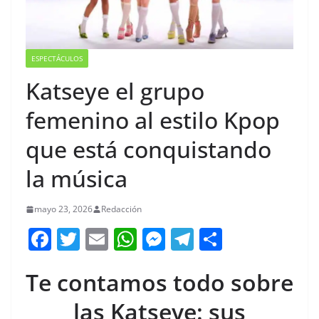
ESPECTÁCULOS
Katseye el grupo
femenino al estilo Kpop
que está conquistando
la música
mayo 23, 2026
Redacción
F
T
E
W
M
T
C
a
w
m
h
e
el
o
Te contamos todo sobre
c
itt
ai
at
ss
e
m
e
er
l
s
e
gr
p
las Katseye: sus