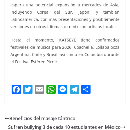
espera una potencial expansión a mercados de Asia,
incluyendo Corea del Sur, Japón, y también
Latinoamérica, con más presentaciones y posiblemente
versiones en otros idiomas o remix con artistas locales.
Hasta el momento, KATSEYE tiene confirmados
festivales de música para 2026: Coachella, Lollapalooza
Argentina, Chile y Brasil; así como en Colombia durante
el Festival Estéreo Picnic.
F
T
E
W
M
T
C
a
w
m
h
e
el
o
c
itt
ai
at
ss
e
m
e
er
l
s
e
gr
p
Beneficios del masaje tántrico
b
A
n
a
ar
Sufren bullying 3 de cada 10 estudiantes en México