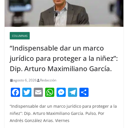
COLUMNAS
“Indispensable dar un marco
jurídico para proteger a la niñez”:
Dip. Arturo Maximiliano García.
agosto 6, 2026
Redacción
F
T
E
W
M
T
C
a
w
m
h
e
el
o
“Indispensable dar un marco jurídico para proteger a la
c
itt
ai
at
ss
e
m
niñez”: Dip. Arturo Maximiliano García. Pulso, Por
e
er
l
s
e
gr
p
Andrés González Arias. Viernes