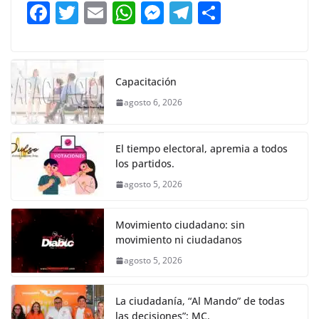
b
A
n
a
ar
F
T
E
W
M
T
C
o
p
g
m
tir
a
w
m
h
e
el
o
o
p
er
c
itt
ai
at
ss
e
m
k
e
er
l
s
e
gr
p
Capacitación
b
A
n
a
ar
agosto 6, 2026
o
p
g
m
tir
o
p
er
El tiempo electoral, apremia a todos
k
los partidos.
agosto 5, 2026
Movimiento ciudadano: sin
movimiento ni ciudadanos
agosto 5, 2026
La ciudadanía, “Al Mando” de todas
las decisiones”: MC.