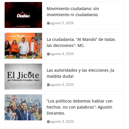
c
itt
ai
at
ss
e
m
k
e
er
l
s
e
gr
p
Movimiento ciudadano: sin
movimiento ni ciudadanos
b
A
n
a
ar
agosto 5, 2026
o
p
g
m
tir
o
p
er
La ciudadanía, “Al Mando” de todas
k
las decisiones”: MC.
agosto 4, 2026
Las autoridades y las elecciones ¡la
maldita duda!
agosto 4, 2026
“Los políticos debemos hablar con
hechos, no con palabras”: Agustín
Dorantes.
agosto 3, 2026