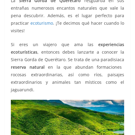
La
Sierra Gorda de Querétaro
resguarda en sus
k
entrañas numerosos encantos naturales que vale la
pena descubrir. Además, es el lugar perfecto para
practicar
ecoturismo
. ¡Te decimos qué hacer cuando lo
visites!
Si eres un viajero que ama las
experiencias
ecoturísticas
, entonces debes lanzarte a conocer la
Sierra Gorda de Querétaro. Se trata de una paradisiaca
reserva natural
en la que abundan formaciones
rocosas extraordinarias, así como ríos, paisajes
extraordinarios y animales tan místicos como el
jaguarundi.