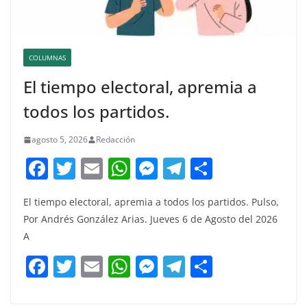
COLUMNAS
El tiempo electoral, apremia a
todos los partidos.
agosto 5, 2026
Redacción
F
T
E
W
M
T
C
a
w
m
h
e
el
o
El tiempo electoral, apremia a todos los partidos. Pulso,
c
itt
ai
at
ss
e
m
Por Andrés González Arias. Jueves 6 de Agosto del 2026
e
er
l
s
e
gr
p
A
b
A
n
a
ar
F
T
E
W
M
T
C
o
p
g
m
tir
a
w
m
h
e
el
o
o
p
er