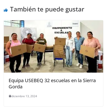
o
p
er
También te puede gustar
k
Equipa USEBEQ 32 escuelas en la Sierra
Gorda
diciembre 13, 2024