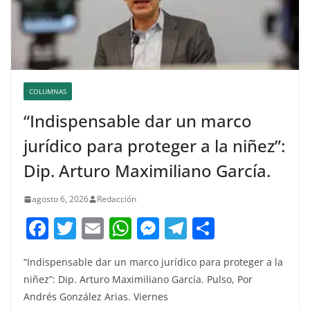
COLUMNAS
“Indispensable dar un marco
jurídico para proteger a la niñez”:
Dip. Arturo Maximiliano García.
agosto 6, 2026
Redacción
F
T
E
W
M
T
C
a
w
m
h
e
el
o
“Indispensable dar un marco jurídico para proteger a la
c
itt
ai
at
ss
e
m
niñez”: Dip. Arturo Maximiliano García. Pulso, Por
e
er
l
s
e
gr
p
Andrés González Arias. Viernes