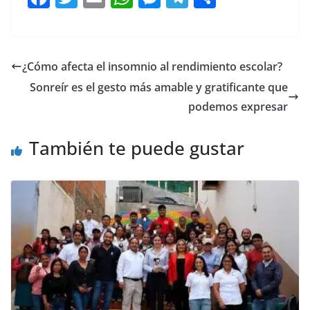
a
w
m
h
e
el
o
c
itt
ai
at
ss
e
m
e
er
l
s
e
gr
p
¿Cómo afecta el insomnio al rendimiento escolar?
b
A
n
a
ar
Sonreír es el gesto más amable y gratificante que
o
p
g
m
tir
podemos expresar
o
p
er
También te puede gustar
k