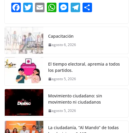
b
A
n
a
ar
F
T
E
W
M
T
C
o
p
g
m
tir
a
w
m
h
e
el
o
o
p
er
c
itt
ai
at
ss
e
m
k
e
er
l
s
e
gr
p
Capacitación
b
A
n
a
ar
agosto 6, 2026
o
p
g
m
tir
o
p
er
El tiempo electoral, apremia a todos
k
los partidos.
agosto 5, 2026
Movimiento ciudadano: sin
movimiento ni ciudadanos
agosto 5, 2026
La ciudadanía, “Al Mando” de todas