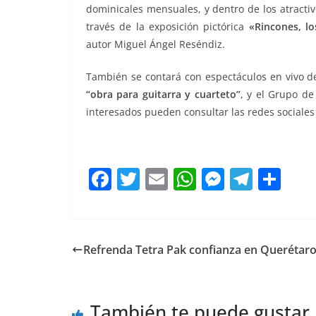
dominicales mensuales, y dentro de los atractivo
través de la exposición pictórica
«Rincones, l
autor Miguel Ángel Reséndiz.
También se contará con espectáculos en vivo d
“obra para guitarra y cuarteto”
, y el Grupo de
interesados pueden consultar las redes sociales
F
T
E
W
M
T
C
a
w
m
h
e
el
o
c
itt
ai
at
ss
e
m
e
er
l
s
e
gr
p
Refrenda Tetra Pak confianza en Querétar
b
A
n
a
ar
o
p
g
m
tir
También te puede gustar
o
p
er