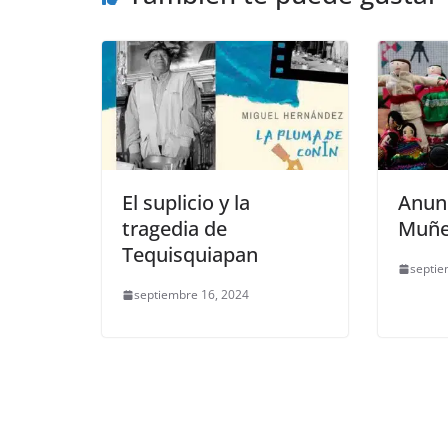
k
El suplicio y la
Anun
tragedia de
Muñe
Tequisquiapan
septie
septiembre 16, 2024