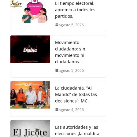
b
A
n
a
p
El tiempo electoral,
apremia a todos los
o
p
g
m
ar
partidos.
o
p
er
tir
agosto 5, 2026
k
Movimiento
ciudadano: sin
movimiento ni
ciudadanos
agosto 5, 2026
La ciudadanía, “Al
Mando” de todas las
decisiones”: MC.
agosto 4, 2026
Las autoridades y las
elecciones ¡la maldita