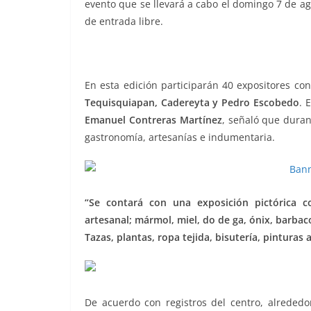
evento que se llevará a cabo el domingo 7 de ago
o
p
g
m
tir
de entrada libre.
o
p
er
k
festival artesanal, festival artesanal, festival art
En esta edición participarán 40 expositores co
Tequisquiapan, Cadereyta y Pedro Escobedo
. 
Emanuel Contreras Martínez
, señaló que duran
gastronomía, artesanías e indumentaria.
“Se contará con una exposición pictórica co
artesanal; mármol, miel, do de ga, ónix, barbac
Tazas, plantas, ropa tejida, bisutería, pintura
De acuerdo con registros del centro, alrededor