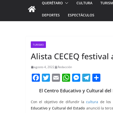
QUERÉTARO
CULTURA
TURIS
DEPORTES
ESPECTÁCULOS
TURISMO
Alista CECEQ festival
agosto 4, 2022
Redacción
F
T
E
W
M
T
C
a
w
m
h
e
el
o
El Centro Educativo y Cultural del 
c
itt
ai
at
ss
e
m
e
er
l
s
e
gr
p
Con el objetivo de difundir la
cultura
de los 
b
A
n
a
ar
Educativo y Cultural del Estado
anunció la terce