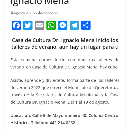
Ignacio Mena
agosto 2, 2022
Redacción
F
T
E
W
M
T
C
a
w
m
h
e
el
o
Casa de Cultura Dr. Ignacio Mena inició los
c
itt
ai
at
ss
e
m
talleres de verano, aun hay un lugar para ti
e
er
l
s
e
gr
p
b
A
n
a
ar
Esta semana damos inicio con nuestros talleres de
verano, en Casa de Cultura Dr. Ignacio Mena, hay cupo.
o
p
g
m
tir
o
p
er
Asiste, aprende y diviértete, forma parte de los Talleres
k
de verano 2022 que ofrece el Municipio de Querétaro, a
través de la Secretaría de Cultura Municipal y la Casa
de Cultura Dr. Ignacio Mena. Del 1 al 19 de agosto.
Ubicación: Calle 5 de Mayo número 40, Colonia Centro
Histórico. Teléfono 442 214 0262.