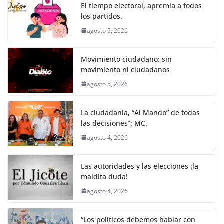
k
e
er
l
s
e
gr
p
El tiempo electoral, apremia a todos
los partidos.
b
A
n
a
ar
agosto 5, 2026
o
p
g
m
tir
o
p
er
Movimiento ciudadano: sin
k
movimiento ni ciudadanos
agosto 5, 2026
La ciudadanía, “Al Mando” de todas
las decisiones”: MC.
agosto 4, 2026
Las autoridades y las elecciones ¡la
maldita duda!
agosto 4, 2026
“Los políticos debemos hablar con