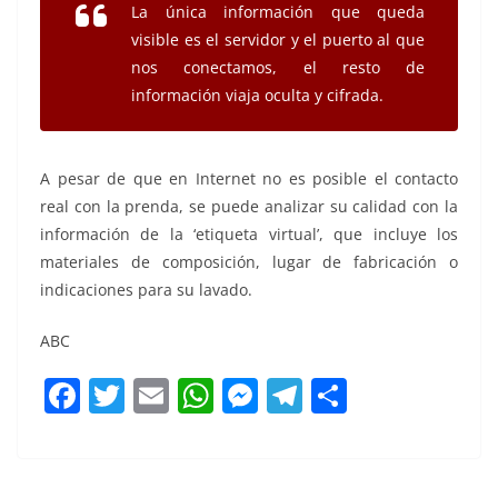
La única información que queda
visible es el servidor y el puerto al que
nos conectamos, el resto de
información viaja oculta y cifrada.
A pesar de que en Internet no es posible el contacto
real con la prenda, se puede analizar su calidad con la
información de la ‘etiqueta virtual’, que incluye los
materiales de composición, lugar de fabricación o
indicaciones para su lavado.
ABC
F
T
E
W
M
T
C
a
w
m
h
e
el
o
c
itt
ai
at
ss
e
m