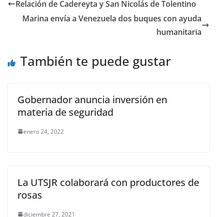
e
er
l
s
e
gr
p
Relación de Cadereyta y San Nicolás de Tolentino
b
A
n
a
ar
Marina envía a Venezuela dos buques con ayuda
o
p
g
m
tir
humanitaria
o
p
er
También te puede gustar
k
Gobernador anuncia inversión en
materia de seguridad
enero 24, 2022
La UTSJR colaborará con productores de
rosas
diciembre 27, 2021