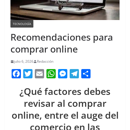
TECNOLOGÍA
Recomendaciones para
comprar online
julio 6, 2026
Redacción
F
T
E
W
M
T
C
a
w
m
h
e
el
o
¿Qué factores debes
c
itt
ai
at
ss
e
m
e
er
l
s
e
gr
p
revisar al comprar
b
A
n
a
ar
online, entre el auge del
o
p
g
m
tir
comercio en las
o
p
er