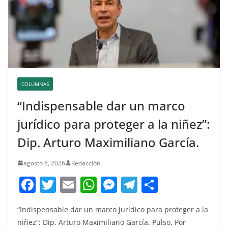
COLUMNAS
“Indispensable dar un marco
jurídico para proteger a la niñez”:
Dip. Arturo Maximiliano García.
agosto 6, 2026
Redacción
F
T
E
W
M
T
C
a
w
m
h
e
el
o
“Indispensable dar un marco jurídico para proteger a la
c
itt
ai
at
ss
e
m
niñez”: Dip. Arturo Maximiliano García. Pulso, Por