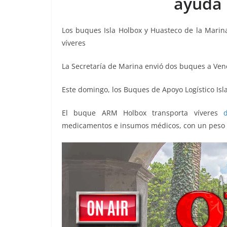
ayuda 
o
p
g
m
tir
o
p
er
Los buques Isla Holbox y Huasteco de la Marin
k
víveres
La Secretaría de Marina envió dos buques a Ven
Este domingo, los Buques de Apoyo Logístico Isl
El buque ARM Holbox transporta víveres
d
medicamentos e insumos médicos, con un peso 