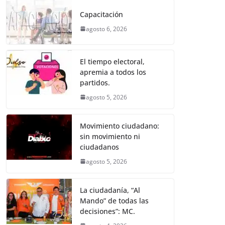
e
er
l
s
e
gr
p
Capacitación
b
A
n
a
ar
agosto 6, 2026
o
p
g
m
tir
o
p
er
El tiempo electoral,
k
apremia a todos los
partidos.
agosto 5, 2026
Movimiento ciudadano:
sin movimiento ni
ciudadanos
agosto 5, 2026
La ciudadanía, “Al
Mando” de todas las
decisiones”: MC.