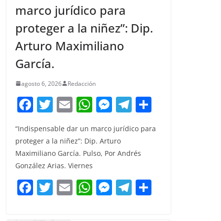
marco jurídico para
proteger a la niñez”: Dip.
Arturo Maximiliano
García.
agosto 6, 2026
Redacción
F
T
E
W
M
T
C
a
w
m
h
e
el
o
“Indispensable dar un marco jurídico para
c
itt
ai
at
ss
e
m
proteger a la niñez”: Dip. Arturo
e
er
l
s
e
gr
p
Maximiliano García. Pulso, Por Andrés
b
A
n
a
ar
González Arias. Viernes
o
p
g
m
tir
F
T
E
W
M
T
C
o
p
er
a
w
m
h
e
el
o
k
c
itt
ai
at
ss
e
m