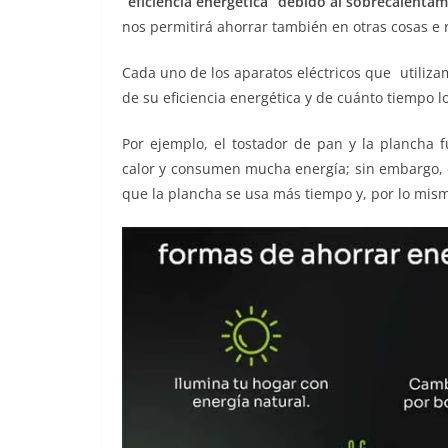
“eficiencia energética” debido al sobrecalentam
o
p
er
nos permitirá ahorrar también en otras cosas e r
k
Cada uno de los aparatos eléctricos que utiliz
de su eficiencia energética y de cuánto tiempo l
Por ejemplo, el tostador de pan y la plancha f
calor y consumen mucha energía; sin embargo, e
que la plancha se usa más tiempo y, por lo mis