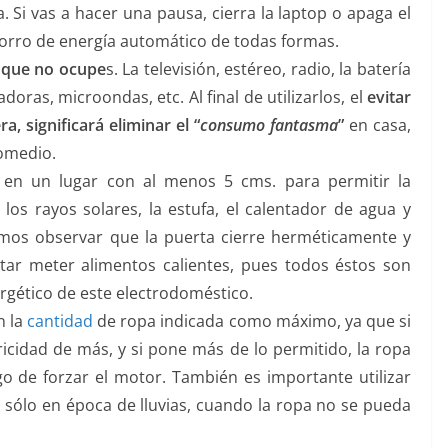
. Si vas a hacer una pausa, cierra la laptop o apaga el
orro de energía automático de todas formas.
o que no ocupe
s. La televisión, estéreo, radio, la batería
adoras, microondas, etc. Al final de utilizarlos, el
evitar
, significará eliminar el “
consumo fantasma
”
en casa,
omedio.
o en un lugar con al menos 5 cms. para permitir la
de los rayos solares, la estufa, el calentador de agua y
mos observar que la puerta cierre herméticamente y
vitar meter alimentos calientes, pues todos éstos son
gético de este electrodoméstico.
n la
cantidad
de ropa indicada como máximo, ya que si
cidad de más, y si pone más de lo permitido, la ropa
go de forzar el motor. También es importante utilizar
ra sólo en época de lluvias, cuando la ropa no se pueda