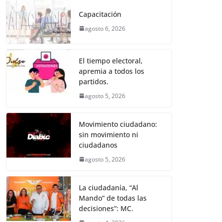
e
er
l
s
e
gr
p
Capacitación
b
A
n
a
ar
agosto 6, 2026
o
p
g
m
tir
o
p
er
El tiempo electoral,
k
apremia a todos los
partidos.
agosto 5, 2026
Movimiento ciudadano:
sin movimiento ni
ciudadanos
agosto 5, 2026
La ciudadanía, “Al
Mando” de todas las
decisiones”: MC.