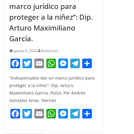
marco jurídico para
proteger a la niñez”: Dip.
Arturo Maximiliano
García.
agosto 6, 2026
Redacción
F
T
E
W
M
T
C
a
w
m
h
e
el
o
“Indispensable dar un marco jurídico para
c
itt
ai
at
ss
e
m
proteger a la niñez”: Dip. Arturo
e
er
l
s
e
gr
p
Maximiliano García. Pulso, Por Andrés
b
A
n
a
ar
González Arias. Viernes
o
p
g
m
tir
F
T
E
W
M
T
C
o
p
er
a
w
m
h
e
el
o
k
c
itt
ai
at
ss
e
m