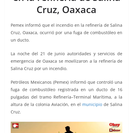
o
p
g
m
tir
Cruz, Oaxaca
o
p
er
k
Pemex informó que el incendio en la refinería de Salina
Cruz, Oaxaca, ocurrió por una fuga de combustóleo en
un ducto.
La noche del 21 de junio autoridades y servicios de
emergencia de Oaxaca se movilizaron a la refinería de
Salina Cruz por un incendio.
Petróleos Mexicanos (Pemex) informó que controló una
fuga de combustóleo registrada en un ducto de 16
pulgadas del tramo Refinería–Terminal Marítima, a la
altura de la colonia Aviación, en el
municipio
de Salina
Cruz.