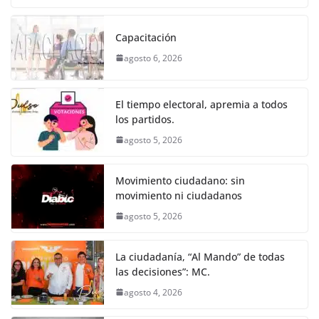
o
p
er
c
itt
ai
at
ss
e
m
k
e
er
l
s
e
gr
p
Capacitación
b
A
n
a
ar
agosto 6, 2026
o
p
g
m
tir
o
p
er
El tiempo electoral, apremia a todos
k
los partidos.
agosto 5, 2026
Movimiento ciudadano: sin
movimiento ni ciudadanos
agosto 5, 2026
La ciudadanía, “Al Mando” de todas
las decisiones”: MC.
agosto 4, 2026