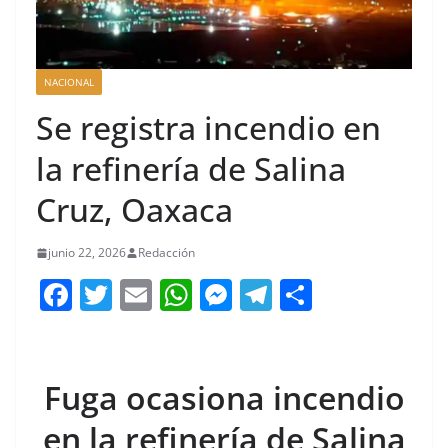
NACIONAL
Se registra incendio en
la refinería de Salina
Cruz, Oaxaca
junio 22, 2026
Redacción
F
T
E
W
M
T
C
a
w
m
h
e
el
o
c
itt
ai
at
ss
e
m
e
er
l
s
e
gr
p
Fuga ocasiona incendio
b
A
n
a
ar
en la refinería de Salina