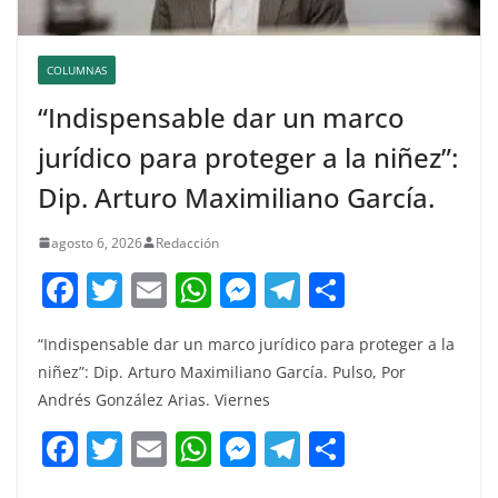
COLUMNAS
“Indispensable dar un marco
jurídico para proteger a la niñez”:
Dip. Arturo Maximiliano García.
agosto 6, 2026
Redacción
F
T
E
W
M
T
C
a
w
m
h
e
el
o
“Indispensable dar un marco jurídico para proteger a la
c
itt
ai
at
ss
e
m
niñez”: Dip. Arturo Maximiliano García. Pulso, Por
e
er
l
s
e
gr
p
Andrés González Arias. Viernes
b
A
n
a
ar
F
T
E
W
M
T
C
o
p
g
m
tir
a
w
m
h
e
el
o