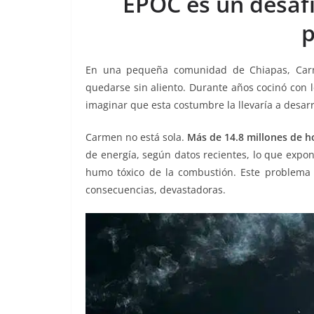
EPOC es un desafí
o
p
g
m
tir
p
o
p
er
k
En una pequeña comunidad de Chiapas, Carme
quedarse sin aliento. Durante años cocinó con 
imaginar que esta costumbre la llevaría a desar
Carmen no está sola.
Más de 14.8 millones de h
de energía, según datos recientes, lo que expo
humo tóxico de la combustión. Este problema
consecuencias, devastadoras.