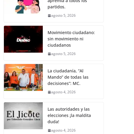
apremia a todos los
b
A
n
a
ar
partidos.
o
p
g
m
tir
agosto 5, 2026
o
p
er
k
Movimiento ciudadano:
sin movimiento ni
ciudadanos
agosto 5, 2026
La ciudadanía, “Al
Mando” de todas las
decisiones”: MC.
agosto 4, 2026
Las autoridades y las
elecciones ¡la maldita
duda!
agosto 4, 2026