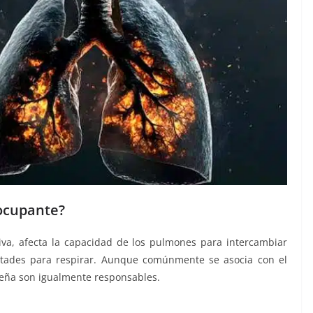
eocupante?
va, afecta la capacidad de los pulmones para intercambiar
ultades para respirar. Aunque comúnmente se asocia con el
leña son igualmente responsables.