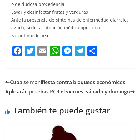
o de dudosa procedencia
Lavar y desinfectar frutas y verduras
Ante la presencia de síntomas de enfermedad diarreica
aguda, solicitar atención médica oportuna
No automedicarse
F
T
E
W
M
T
C
a
w
m
h
e
el
o
c
itt
ai
at
ss
e
m
e
er
l
s
e
gr
p
Cuba se manifiesta contra bloqueos económicos
b
A
n
a
ar
Aplicarán pruebas PCR el viernes, sábado y domingo
o
p
g
m
tir
o
p
er
También te puede gustar
k