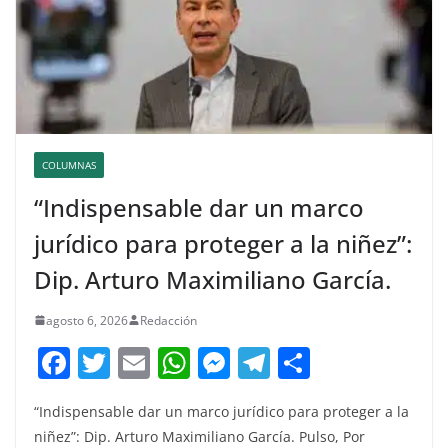
COLUMNAS
“Indispensable dar un marco
jurídico para proteger a la niñez”:
Dip. Arturo Maximiliano García.
agosto 6, 2026
Redacción
F
T
E
W
M
T
C
a
w
m
h
e
el
o
“Indispensable dar un marco jurídico para proteger a la
c
itt
ai
at
ss
e
m
niñez”: Dip. Arturo Maximiliano García. Pulso, Por