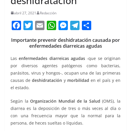
deshidratación
abril 27, 2021
Redacción
F
T
E
W
M
T
C
a
w
m
h
e
el
o
Importante prevenir deshidratación causada por
c
itt
ai
at
ss
e
m
enfermedades diarreicas agudas
e
er
l
s
e
gr
p
Las
enfermedades diarreicas agudas
-que se originan
b
A
n
a
ar
por diversos agentes patógenos como bacterias,
o
p
g
m
tir
parásitos, virus y hongos-, ocupan una de las primeras
o
p
er
causas de
deshidratación
y
morbilidad
en el país y en
k
el estado.
Según la
Organización Mundial de la Salud
(OMS), la
diarrea es la deposición de tres o más veces al día o
con una frecuencia mayor que la normal para la
persona, de heces sueltas o líquidas.