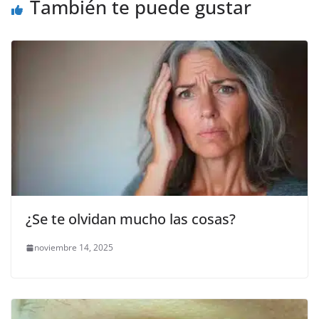
o
p
er
También te puede gustar
k
¿Se te olvidan mucho las cosas?
noviembre 14, 2025