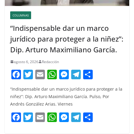
COLUMNAS
“Indispensable dar un marco
jurídico para proteger a la niñez”:
Dip. Arturo Maximiliano García.
agosto 6, 2026
Redacción
F
T
E
W
M
T
C
a
w
m
h
e
el
o
“Indispensable dar un marco jurídico para proteger a la
c
itt
ai
at
ss
e
m
niñez”: Dip. Arturo Maximiliano García. Pulso, Por
e
er
l
s
e
gr
p
Andrés González Arias. Viernes
b
A
n
a
ar
F
T
E
W
M
T
C
o
p
g
m
tir
a
w
m
h
e
el
o
o
p
er