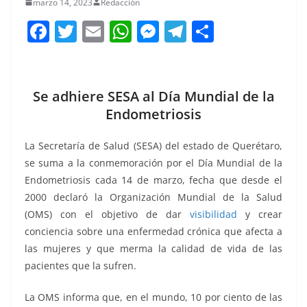
marzo 14, 2023
Redacción
F
T
E
W
M
T
C
a
w
m
h
e
el
o
c
itt
ai
at
ss
e
m
e
er
l
s
e
gr
p
Se adhiere SESA al Día Mundial de la
b
A
n
a
ar
Endometriosis
o
p
g
m
tir
La Secretaría de Salud (SESA) del estado de Querétaro,
o
p
er
se suma a la conmemoración por el Día Mundial de la
k
Endometriosis cada 14 de marzo, fecha que desde el
2000 declaró la Organización Mundial de la Salud
(OMS) con el objetivo de dar
visibilidad
y crear
conciencia sobre una enfermedad crónica que afecta a
las mujeres y que merma la calidad de vida de las
pacientes que la sufren.
La OMS informa que, en el mundo, 10 por ciento de las