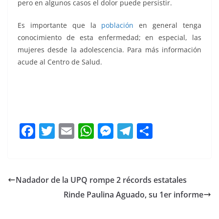
pero en algunos casos el dolor puede persistir.
Es importante que la
población
en general tenga
conocimiento de esta enfermedad; en especial, las
mujeres desde la adolescencia. Para más información
acude al Centro de Salud.
F
T
E
W
M
T
C
a
w
m
h
e
el
o
c
itt
ai
at
ss
e
m
e
er
l
s
e
gr
p
Nadador de la UPQ rompe 2 récords estatales
b
A
n
a
ar
Rinde Paulina Aguado, su 1er informe
o
p
g
m
tir