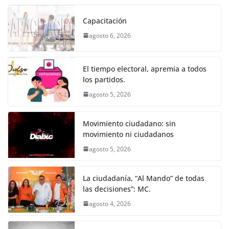
c
itt
ai
at
ss
e
m
k
e
er
l
s
e
gr
p
Capacitación
b
A
n
a
ar
agosto 6, 2026
o
p
g
m
tir
o
p
er
El tiempo electoral, apremia a todos
k
los partidos.
agosto 5, 2026
Movimiento ciudadano: sin
movimiento ni ciudadanos
agosto 5, 2026
La ciudadanía, “Al Mando” de todas
las decisiones”: MC.
agosto 4, 2026